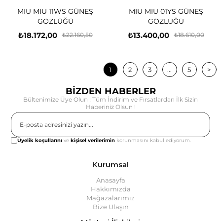
MIU MIU 11WS GÜNEŞ
MIU MIU 01YS GÜNEŞ
GÖZLÜĞÜ
GÖZLÜĞÜ
₺18.172,00
₺13.400,00
₺22.160,50
₺18.610,00
1
2
3
...
5
>
BİZDEN HABERLER
Bültenimize Üye Olun ! Tüm İndirim ve Fırsatlardan İlk Sizin
Haberiniz Olsun !
Gönder
Üyelik koşullarını
ve
kişisel verilerimin
korunmasını kabul ediyorum.
Kurumsal
Anasayfa
Hakkımızda
Mağazalarımız
Bize Ulaşın