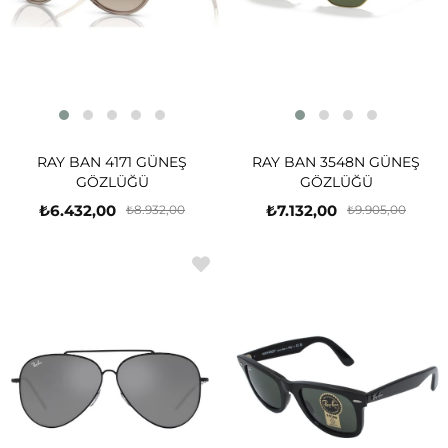
RAY BAN 4171 GÜNEŞ
RAY BAN 3548N GÜNEŞ
GÖZLÜĞÜ
GÖZLÜĞÜ
₺6.432,00
₺7.132,00
₺8.932,00
₺9.905,00