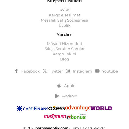
Müşteri İlişkileri
KVKK
Kargo & Teslimat
Mesafeli Satış Sözleşmesi
Üyelik
Yardım
Müşteri Hizmetleri
Sıkça Sorulan Sorular
Kargo Takibi
Blog
Facebook
Twitter
Instagram
Youtube
Apple
Android
© 2025
bornovaoptik.com
- Tüm Hakları Saklıdır.