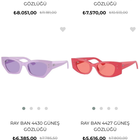
GÖZLÜĞÜ
GÖZLÜĞÜ
₺8.051,00
₺7.570,00
₺11.181,00
₺10.513,00
RAY BAN 4430 GÜNEŞ
RAY BAN 4427 GÜNEŞ
GÖZLÜĞÜ
GÖZLÜĞÜ
₺6.385,00
₺5.616,00
₺7.785,50
₺7.800,00