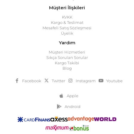
Müşteri İlişkileri
KVKK
Kargo & Teslimat
Mesafeli Satış Sözleşmesi
Üyelik
Yardım
Müşteri Hizmetleri
Sıkça Sorulan Sorular
Kargo Takibi
Blog
Facebook
Twitter
Instagram
Youtube
Apple
Android