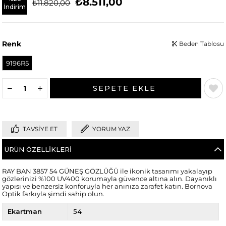
₺8.511,00
₺11.820,00
İndirim
Renk
Beden Tablosu
9196R5
TAVSIYE ET
YORUM YAZ
ÜRÜN ÖZELLIKLERI
RAY BAN 3857 54 GÜNEŞ GÖZLÜĞÜ ile ikonik tasarımı yakalayıp
gözlerinizi %100 UV400 korumayla güvence altına alın. Dayanıklı
yapısı ve benzersiz konforuyla her anınıza zarafet katın. Bornova
Optik farkıyla şimdi sahip olun.
Ekartman
54