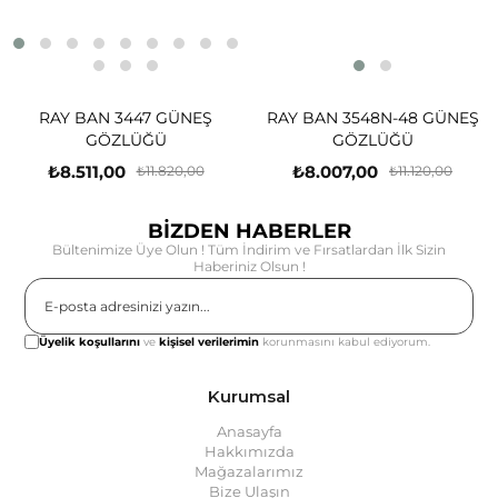
RAY BAN 3447 GÜNEŞ
RAY BAN 3548N-48 GÜNEŞ
GÖZLÜĞÜ
GÖZLÜĞÜ
₺8.511,00
₺8.007,00
₺11.820,00
₺11.120,00
BİZDEN HABERLER
Bültenimize Üye Olun ! Tüm İndirim ve Fırsatlardan İlk Sizin
Haberiniz Olsun !
Gönder
Üyelik koşullarını
ve
kişisel verilerimin
korunmasını kabul ediyorum.
Kurumsal
Anasayfa
Hakkımızda
Mağazalarımız
Bize Ulaşın