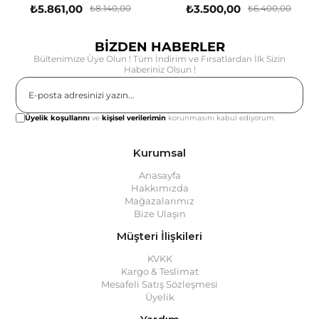
₺5.861,00
₺3.500,00
₺8.140,00
₺6.400,00
BİZDEN HABERLER
Bültenimize Üye Olun ! Tüm İndirim ve Fırsatlardan İlk Sizin
Haberiniz Olsun !
Gönder
Üyelik koşullarını
ve
kişisel verilerimin
korunmasını kabul ediyorum.
Kurumsal
Anasayfa
Hakkımızda
Mağazalarımız
Bize Ulaşın
Müşteri İlişkileri
KVKK
Kargo & Teslimat
Mesafeli Satış Sözleşmesi
Üyelik