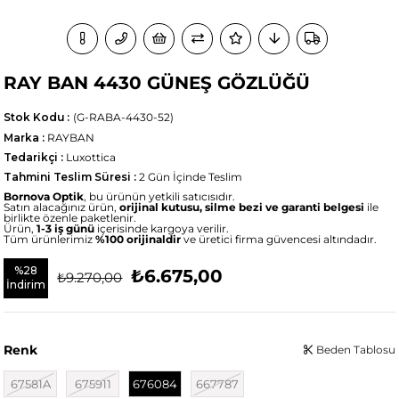
RAY BAN 4430 GÜNEŞ GÖZLÜĞÜ
Stok Kodu
(G-RABA-4430-52)
Marka
:
RAYBAN
Tedarikçi
:
Luxottica
Tahmini Teslim Süresi
:
2 Gün İçinde Teslim
Bornova Optik
, bu ürünün yetkili satıcısıdır.
Satın alacağınız ürün,
orijinal kutusu, silme bezi ve garanti belgesi
ile
birlikte özenle paketlenir.
Ürün,
1-3 iş günü
içerisinde kargoya verilir.
Tüm ürünlerimiz
%100 orijinaldir
ve üretici firma güvencesi altındadır.
%
28
₺6.675,00
₺9.270,00
İndirim
Renk
Beden Tablosu
67581A
675911
676084
667787