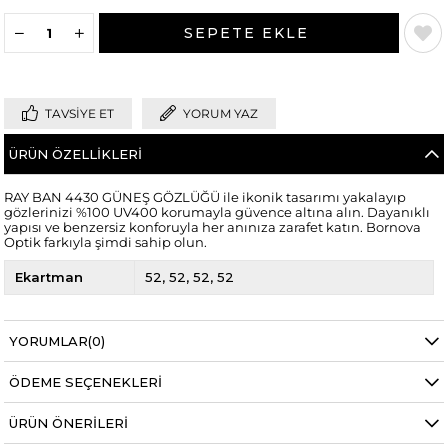
TAVSIYE ET
YORUM YAZ
ÜRÜN ÖZELLIKLERI
RAY BAN 4430 GÜNEŞ GÖZLÜĞÜ ile ikonik tasarımı yakalayıp
gözlerinizi %100 UV400 korumayla güvence altına alın. Dayanıklı
yapısı ve benzersiz konforuyla her anınıza zarafet katın. Bornova
Optik farkıyla şimdi sahip olun.
Ekartman
52
52
52
52
YORUMLAR
(0)
ÖDEME SEÇENEKLERI
ÜRÜN ÖNERILERI