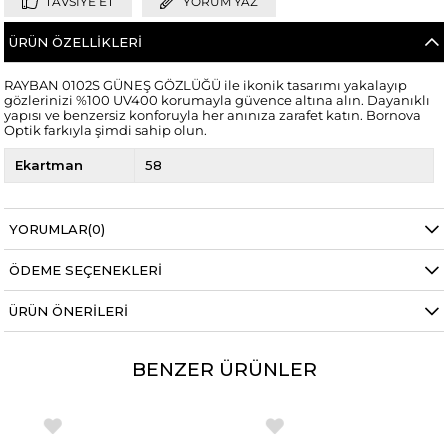
TAVSIYE ET
YORUM YAZ
ÜRÜN ÖZELLIKLERI
RAYBAN 0102S GÜNEŞ GÖZLÜĞÜ ile ikonik tasarımı yakalayıp
gözlerinizi %100 UV400 korumayla güvence altına alın. Dayanıklı
yapısı ve benzersiz konforuyla her anınıza zarafet katın. Bornova
Optik farkıyla şimdi sahip olun.
Ekartman
58
YORUMLAR
(0)
ÖDEME SEÇENEKLERI
ÜRÜN ÖNERILERI
BENZER ÜRÜNLER