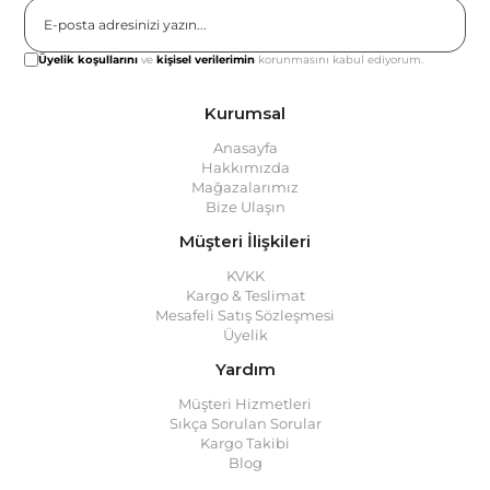
Gönder
Üyelik koşullarını
ve
kişisel verilerimin
korunmasını kabul ediyorum.
Kurumsal
Anasayfa
Hakkımızda
Mağazalarımız
Bize Ulaşın
Müşteri İlişkileri
KVKK
Kargo & Teslimat
Mesafeli Satış Sözleşmesi
Üyelik
Yardım
Müşteri Hizmetleri
Sıkça Sorulan Sorular
Kargo Takibi
Blog