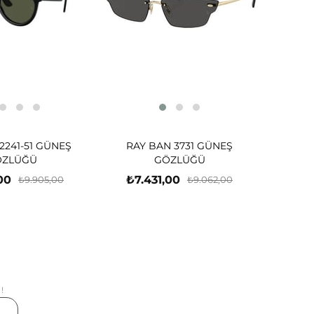
2241-51 GÜNEŞ
RAY BAN 3731 GÜNEŞ
ÖZLÜĞÜ
GÖZLÜĞÜ
00
₺7.431,00
₺9.905,00
₺9.062,00
!