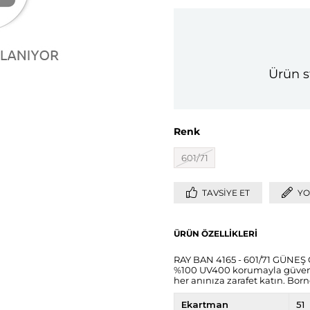
Ürün s
Renk
601/71
TAVSIYE ET
YO
ÜRÜN ÖZELLIKLERI
RAY BAN 4165 - 601/71 GÜNEŞ G
%100 UV400 korumayla güvence 
her anınıza zarafet katın. Born
Ekartman
51