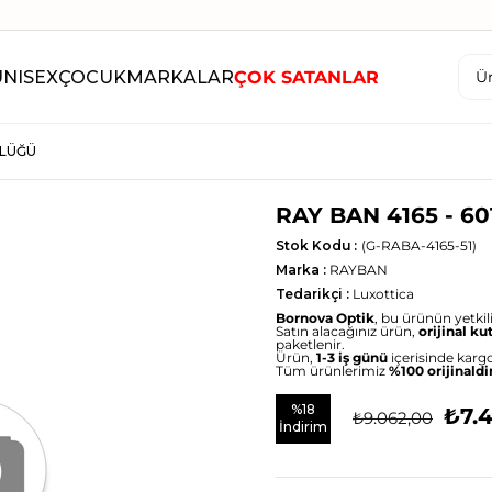
UNISEX
ÇOCUK
MARKALAR
ÇOK SATANLAR
ZLÜĞÜ
RAY BAN 4165 - 6
Stok Kodu
(G-RABA-4165-51)
Marka
:
RAYBAN
Tedarikçi
:
Luxottica
Bornova Optik
, bu ürünün yetkili 
Satın alacağınız ürün,
orijinal ku
paketlenir.
Ürün,
1-3 iş günü
içerisinde kargo
Tüm ürünlerimiz
%100 orijinaldi
%
18
₺7.4
₺9.062,00
İndirim