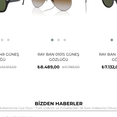
-49 GÜNEŞ
RAY BAN 0101S GÜNEŞ
RAY BAN 
ĞÜ
GÖZLÜĞÜ
G
₺8.489,00
₺7.132,
₺10.513,00
₺11.789,00
BİZDEN HABERLER
Bültenimize Üye Olun ! Tüm İndirim ve Fırsatlardan İlk Sizin Haberiniz Olsun 