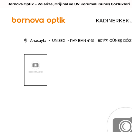
Bornova Optik – Polarize, Orijinal ve UV Korumalı Güneş Gözlükleri
KADIN
ERKEK
Anasayfa
UNISEX
RAY BAN 4165 - 601/71 GÜNEŞ GÖ