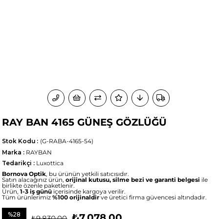
RAY BAN 4165 GÜNEŞ GÖZLÜĞÜ
Stok Kodu
(G-RABA-4165-54)
Marka
:
RAYBAN
Tedarikçi
:
Luxottica
Bornova Optik
, bu ürünün yetkili satıcısıdır.
Satın alacağınız ürün,
orijinal kutusu, silme bezi ve garanti belgesi
ile
birlikte özenle paketlenir.
Ürün,
1-3 iş günü
içerisinde kargoya verilir.
Tüm ürünlerimiz
%100 orijinaldir
ve üretici firma güvencesi altındadır.
%
28
₺7.078,00
₺9.830,00