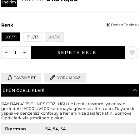
İndirim
Renk
Beden Tablosu
601/71
710/13
601/8G
TAVSIYE ET
YORUM YAZ
ÜRÜN ÖZELLIKLERI
RAY BAN 4165 GÜNEŞ GÖZLÜĞÜ ile ikonik tasarımı yakalayıp
gözlerinizi %100 UV400 korumayla güvence altına alın. Dayanıklı
yapısı ve benzersiz konforuyla her anınıza zarafet katın. Bornova
Optik farkıyla şimdi sahip olun.
Ekartman
54
54
54