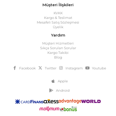
Müşteri İlişkileri
KVKK
Kargo & Teslimat
Mesafeli Satış Sözleşmesi
Üyelik
Yardım
Müşteri Hizmetleri
Sıkça Sorulan Sorular
Kargo Takibi
Blog
Facebook
Twitter
Instagram
Youtube
Apple
Android