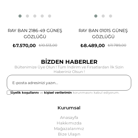
6-49 GÜNEŞ
RAY BAN 0101S GÜNEŞ
RAY BAN 224
ÜĞÜ
GÖZLÜĞÜ
GÖZL
₺8.489,00
₺7.132,00
₺10.513,00
₺11.789,00
BİZDEN HABERLER
Bültenimize Üye Olun ! Tüm İndirim ve Fırsatlardan İlk Sizin
Haberiniz Olsun !
Gönder
Üyelik koşullarını
ve
kişisel verilerimin
korunmasını kabul ediyorum.
Kurumsal
Anasayfa
Hakkımızda
Mağazalarımız
Bize Ulaşın