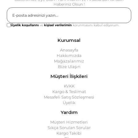
Haberiniz Olsun !
Gönder
Üyelik koşullarını
ve
kişisel verilerimin
korunmasını kabul ediyorum.
Kurumsal
Anasayfa
Hakkımızda
Mağazalarımız
Bize Ulaşın
Müşteri İlişkileri
KVKK
Kargo & Teslimat
Mesafeli Satış Sözleşmesi
Üyelik
Yardım
Müşteri Hizmetleri
Sıkça Sorulan Sorular
Kargo Takibi