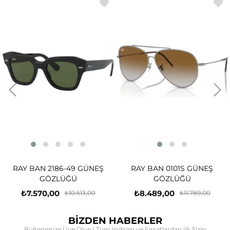
6-49 GÜNEŞ
RAY BAN 0101S GÜNEŞ
RAY BAN 224
ÜĞÜ
GÖZLÜĞÜ
GÖZL
₺8.489,00
₺7.132,00
₺10.513,00
₺11.789,00
BİZDEN HABERLER
Bültenimize Üye Olun ! Tüm İndirim ve Fırsatlardan İlk Sizin