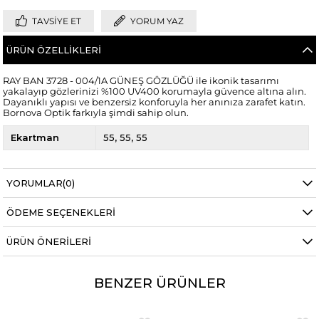
TAVSIYE ET
YORUM YAZ
ÜRÜN ÖZELLIKLERI
RAY BAN 3728 - 004/1A GÜNEŞ GÖZLÜĞÜ ile ikonik tasarımı
yakalayıp gözlerinizi %100 UV400 korumayla güvence altına alın.
Dayanıklı yapısı ve benzersiz konforuyla her anınıza zarafet katın.
Bornova Optik farkıyla şimdi sahip olun.
Ekartman
55
55
55
YORUMLAR
(0)
ÖDEME SEÇENEKLERI
ÜRÜN ÖNERILERI
BENZER ÜRÜNLER