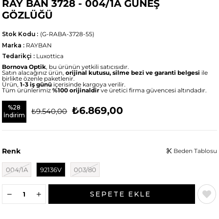
RAY BAN 3728 - 004/1A GÜNEŞ
GÖZLÜĞÜ
Stok Kodu
(G-RABA-3728-55)
Marka
:
RAYBAN
Tedarikçi
:
Luxottica
Bornova Optik
, bu ürünün yetkili satıcısıdır.
Satın alacağınız ürün,
orijinal kutusu, silme bezi ve garanti belgesi
ile
birlikte özenle paketlenir.
Ürün,
1-3 iş günü
içerisinde kargoya verilir.
Tüm ürünlerimiz
%100 orijinaldir
ve üretici firma güvencesi altındadır.
%
28
₺6.869,00
₺9.540,00
İndirim
Renk
Beden Tablosu
004/1A
92136V
003/80