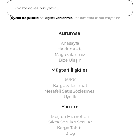
Gönder
Üyelik koşullarını
ve
kişisel verilerimin
korunmasını kabul ediyorum.
Kurumsal
Anasayfa
Hakkımızda
Mağazalarımız
Bize Ulaşın
Müşteri İlişkileri
KVKK
Kargo & Teslimat
Mesafeli Satış Sözleşmesi
Üyelik
Yardım
Müşteri Hizmetleri
Sıkça Sorulan Sorular
Kargo Takibi
Blog