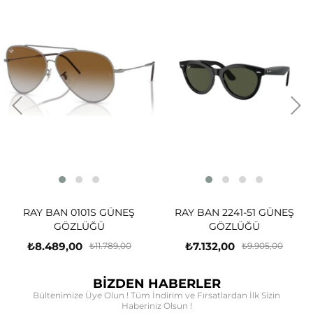
RAY BAN 0101S GÜNEŞ
RAY BAN 2241-51 GÜNEŞ
GÖZLÜĞÜ
GÖZLÜĞÜ
₺8.489,00
₺7.132,00
₺11.789,00
₺9.905,00
BİZDEN HABERLER
Bültenimize Üye Olun ! Tüm İndirim ve Fırsatlardan İlk Sizin
Haberiniz Olsun !