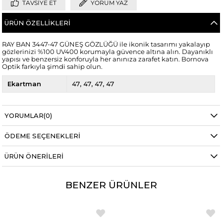
TAVSIYE ET
YORUM YAZ
ÜRÜN ÖZELLIKLERI
RAY BAN 3447-47 GÜNEŞ GÖZLÜĞÜ ile ikonik tasarımı yakalayıp
gözlerinizi %100 UV400 korumayla güvence altına alın. Dayanıklı
yapısı ve benzersiz konforuyla her anınıza zarafet katın. Bornova
Optik farkıyla şimdi sahip olun.
Ekartman
47
47
47
47
YORUMLAR
(0)
ÖDEME SEÇENEKLERI
ÜRÜN ÖNERILERI
BENZER ÜRÜNLER