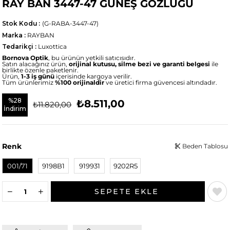
RAY BAN 3447-47 GÜNEŞ GÖZLÜĞÜ
Stok Kodu
(G-RABA-3447-47)
Marka
:
RAYBAN
Tedarikçi
:
Luxottica
Bornova Optik
, bu ürünün yetkili satıcısıdır.
Satın alacağınız ürün,
orijinal kutusu, silme bezi ve garanti belgesi
ile
birlikte özenle paketlenir.
Ürün,
1-3 iş günü
içerisinde kargoya verilir.
Tüm ürünlerimiz
%100 orijinaldir
ve üretici firma güvencesi altındadır.
%
28
₺8.511,00
₺11.820,00
İndirim
Renk
Beden Tablosu
001/71
9198B1
919931
9202R5