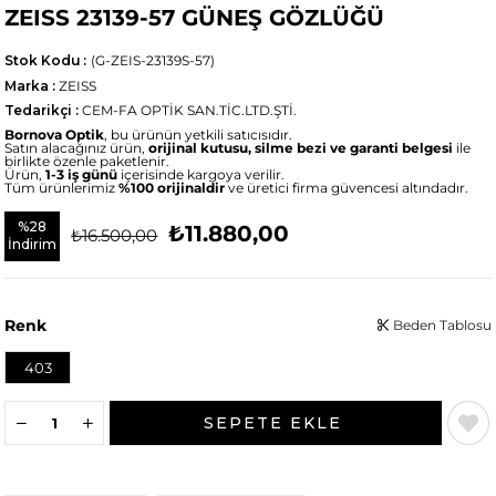
ZEISS 23139-57 GÜNEŞ GÖZLÜĞÜ
Stok Kodu
(G-ZEIS-23139S-57)
Marka
:
ZEISS
Tedarikçi
:
CEM-FA OPTİK SAN.TİC.LTD.ŞTİ.
Bornova Optik
, bu ürünün yetkili satıcısıdır.
Satın alacağınız ürün,
orijinal kutusu, silme bezi ve garanti belgesi
ile
birlikte özenle paketlenir.
Ürün,
1-3 iş günü
içerisinde kargoya verilir.
Tüm ürünlerimiz
%100 orijinaldir
ve üretici firma güvencesi altındadır.
%
28
₺11.880,00
₺16.500,00
İndirim
Renk
Beden Tablosu
403