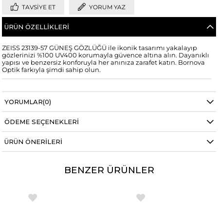
TAVSIYE ET
YORUM YAZ
ÜRÜN ÖZELLIKLERI
ZEISS 23139-57 GÜNEŞ GÖZLÜĞÜ ile ikonik tasarımı yakalayıp
gözlerinizi %100 UV400 korumayla güvence altına alın. Dayanıklı
yapısı ve benzersiz konforuyla her anınıza zarafet katın. Bornova
Optik farkıyla şimdi sahip olun.
YORUMLAR
(0)
ÖDEME SEÇENEKLERI
ÜRÜN ÖNERILERI
BENZER ÜRÜNLER