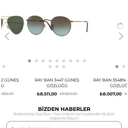
Ş
RAY BAN 3447 GÜNEŞ
RAY BAN 3548N-48 GÜNE
GÖZLÜĞÜ
GÖZLÜĞÜ
₺8.511,00
₺8.007,00
₺11.820,00
₺11.120,00
BİZDEN HABERLER
Bültenimize Üye Olun ! Tüm İndirim ve Fırsatlardan İlk Sizin
Haberiniz Olsun !