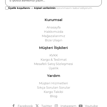
Gönder
Üyelik koşullarını
ve
kişisel verilerimin
korunmasını kabul ediyorum.
Kurumsal
Anasayfa
Hakkımızda
Mağazalarımız
Bize Ulaşın
Müşteri İlişkileri
KVKK
Kargo & Teslimat
Mesafeli Satış Sözleşmesi
Üyelik
Yardım
Müşteri Hizmetleri
Sıkça Sorulan Sorular
Kargo Takibi
Blog
Facebook
Twitter
Instagram
Youtube