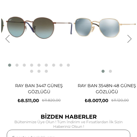
RAY BAN 3447 GÜNEŞ
RAY BAN 3548N-48 GÜNEŞ
GÖZLÜĞÜ
GÖZLÜĞÜ
₺8.511,00
₺8.007,00
₺11.820,00
₺11.120,00
BİZDEN HABERLER
Bültenimize Üye Olun ! Tüm İndirim ve Fırsatlardan İlk Sizin
Haberiniz Olsun !