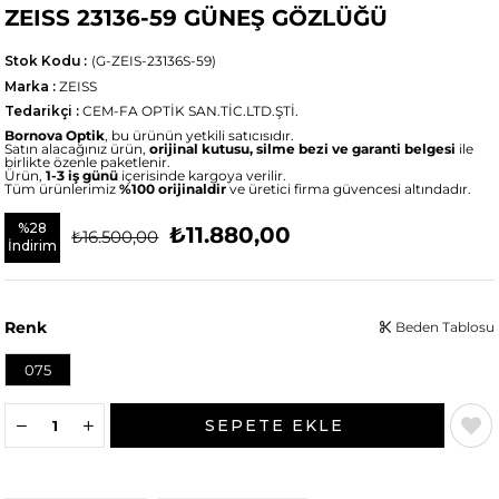
ZEISS 23136-59 GÜNEŞ GÖZLÜĞÜ
Stok Kodu
(G-ZEIS-23136S-59)
Marka
:
ZEISS
Tedarikçi
:
CEM-FA OPTİK SAN.TİC.LTD.ŞTİ.
Bornova Optik
, bu ürünün yetkili satıcısıdır.
Satın alacağınız ürün,
orijinal kutusu, silme bezi ve garanti belgesi
ile
birlikte özenle paketlenir.
Ürün,
1-3 iş günü
içerisinde kargoya verilir.
Tüm ürünlerimiz
%100 orijinaldir
ve üretici firma güvencesi altındadır.
%
28
₺11.880,00
₺16.500,00
İndirim
Renk
Beden Tablosu
075