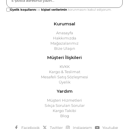
Gönder
Üyelik koşullarını
ve
kişisel verilerimin
korunmasını kabul ediyorum.
Kurumsal
Anasayfa
Hakkımızda
Mağazalarımız
Bize Ulaşın
Müşteri İlişkileri
KVKK
Kargo & Teslimat
Mesafeli Satış Sözleşmesi
Üyelik
Yardım
Müşteri Hizmetleri
Sıkça Sorulan Sorular
Kargo Takibi
Blog
Facebook
Twitter
Instagram
Youtube