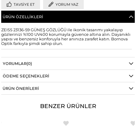
TAVSIYE ET
YORUM YAZ
ÜRÜN ÖZELLIKLERI
ZEISS 23136-59 GÜNEŞ GÖZLÜĞÜ ile ikonik tasarımı yakalayıp
gözlerinizi %100 UV400 korumayla güvence altına alın. Dayanıklı
yapısı ve benzersiz konforuyla her anınıza zarafet katın. Bornova
Optik farkıyla şimdi sahip olun.
YORUMLAR
(0)
ÖDEME SEÇENEKLERI
ÜRÜN ÖNERILERI
BENZER ÜRÜNLER