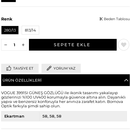
Renk
Beden Tablosu
280/13
813/14
TAVSIYE ET
YORUM YAZ
ÜRÜN ÖZELLIKLERI
VOGUE 3991SI GÜNEŞ GÖZLÜĞÜ ile ikonik tasarımı yakalayıp
gözlerinizi %100 UV400 korumayla güvence altına alın. Dayanıklı
yapısı ve benzersiz konforuyla her anınıza zarafet katın. Bornova
Optik farkıyla şimdi sahip olun.
Ekartman
58
58
58