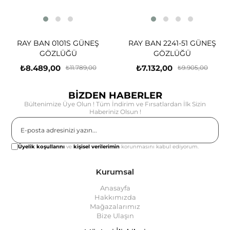
RAY BAN 0101S GÜNEŞ
RAY BAN 2241-51 GÜNEŞ
GÖZLÜĞÜ
GÖZLÜĞÜ
₺8.489,00
₺7.132,00
₺11.789,00
₺9.905,00
BİZDEN HABERLER
Bültenimize Üye Olun ! Tüm İndirim ve Fırsatlardan İlk Sizin
Haberiniz Olsun !
Gönder
Üyelik koşullarını
ve
kişisel verilerimin
korunmasını kabul ediyorum.
Kurumsal
Anasayfa
Hakkımızda
Mağazalarımız
Bize Ulaşın