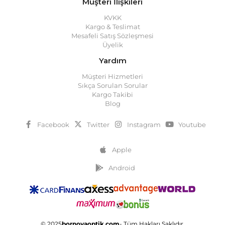
Müşteri İlişkileri
KVKK
Kargo & Teslimat
Mesafeli Satış Sözleşmesi
Üyelik
Yardım
Müşteri Hizmetleri
Sıkça Sorulan Sorular
Kargo Takibi
Blog
Facebook
Twitter
Instagram
Youtube
Apple
Android
© 2025
bornovaoptik.com
- Tüm Hakları Saklıdır.