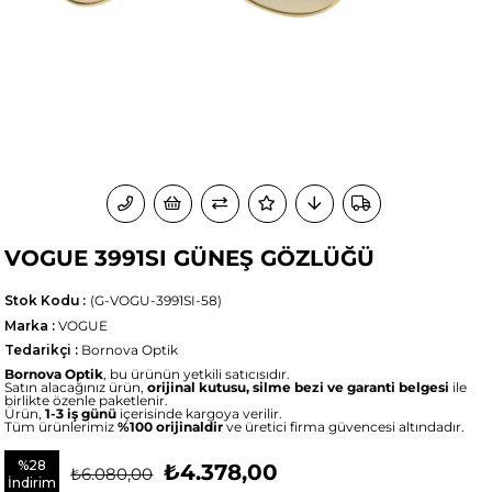
VOGUE 3991SI GÜNEŞ GÖZLÜĞÜ
Stok Kodu
(G-VOGU-3991SI-58)
Marka
:
VOGUE
Tedarikçi
:
Bornova Optik
Bornova Optik
, bu ürünün yetkili satıcısıdır.
Satın alacağınız ürün,
orijinal kutusu, silme bezi ve garanti belgesi
ile
birlikte özenle paketlenir.
Ürün,
1-3 iş günü
içerisinde kargoya verilir.
Tüm ürünlerimiz
%100 orijinaldir
ve üretici firma güvencesi altındadır.
%
28
₺4.378,00
₺6.080,00
İndirim