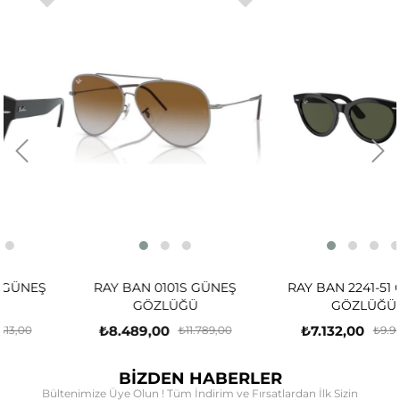
Ş
RAY BAN 0101S GÜNEŞ
RAY BAN 2241-51 GÜNEŞ
GÖZLÜĞÜ
GÖZLÜĞÜ
₺8.489,00
₺7.132,00
₺11.789,00
₺9.905,00
BİZDEN HABERLER
Bültenimize Üye Olun ! Tüm İndirim ve Fırsatlardan İlk Sizin