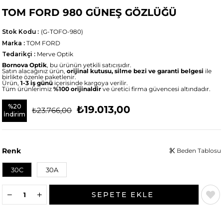
TOM FORD 980 GÜNEŞ GÖZLÜĞÜ
Stok Kodu
(G-TOFO-980)
Marka
:
TOM FORD
Tedarikçi
:
Merve Optik
Bornova Optik
, bu ürünün yetkili satıcısıdır.
Satın alacağınız ürün,
orijinal kutusu, silme bezi ve garanti belgesi
ile
birlikte özenle paketlenir.
Ürün,
1-3 iş günü
içerisinde kargoya verilir.
Tüm ürünlerimiz
%100 orijinaldir
ve üretici firma güvencesi altındadır.
%
20
₺19.013,00
₺23.766,00
İndirim
Renk
Beden Tablosu
30C
30A