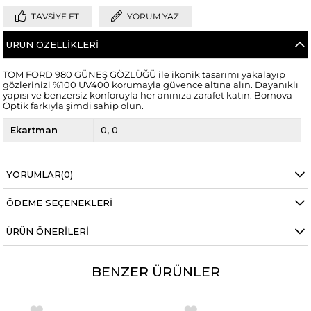
TAVSIYE ET
YORUM YAZ
ÜRÜN ÖZELLIKLERI
TOM FORD 980 GÜNEŞ GÖZLÜĞÜ ile ikonik tasarımı yakalayıp
gözlerinizi %100 UV400 korumayla güvence altına alın. Dayanıklı
yapısı ve benzersiz konforuyla her anınıza zarafet katın. Bornova
Optik farkıyla şimdi sahip olun.
Ekartman
0
0
YORUMLAR
(0)
ÖDEME SEÇENEKLERI
ÜRÜN ÖNERILERI
BENZER ÜRÜNLER