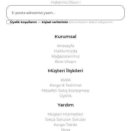
Haberiniz Olsun !
Gönder
Üyelik koşullarını
ve
kişisel verilerimin
korunmasını kabul ediyorum.
Kurumsal
Anasayfa
Hakkımızda
Mağazalarımız
Bize Ulaşın
Müşteri İlişkileri
KVKK
Kargo & Teslimat
Mesafeli Satış Sözleşmesi
Üyelik
Yardım
Müşteri Hizmetleri
Sıkça Sorulan Sorular
Kargo Takibi
Blog