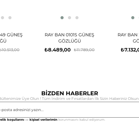
-49 GÜNEŞ
RAY BAN 0101S GÜNEŞ
RAY BAN 
ĞÜ
GÖZLÜĞÜ
G
₺8.489,00
₺7.132,
₺10.513,00
₺11.789,00
BİZDEN HABERLER
Bültenimize Üye Olun ! Tüm İndirim ve Fırsatlardan İlk Sizin Haberiniz Olsun 
Gönd
elik koşullarını
ve
kişisel verilerimin
korunmasını kabul ediyorum.