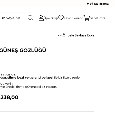
Mağazalarımız
Üye Girişi
Favorilerim
0
Sepetim
0
< < Önceki Sayfaya Dön
 GÜNEŞ GÖZLÜĞÜ
satıcısıdır.
tusu, silme bezi ve garanti belgesi
ile birlikte özenle
ya verilir.
r
ve üretici firma güvencesi altındadır.
.238,00