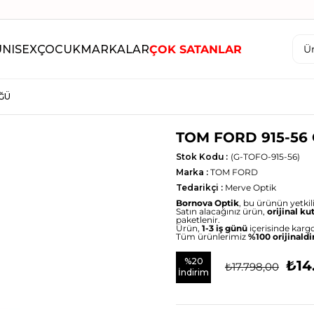
UNISEX
ÇOCUK
MARKALAR
ÇOK SATANLAR
ĞÜ
TOM FORD 915-56
Stok Kodu
(G-TOFO-915-56)
Marka
:
TOM FORD
Tedarikçi
:
Merve Optik
Bornova Optik
, bu ürünün yetkili 
Satın alacağınız ürün,
orijinal ku
paketlenir.
Ürün,
1-3 iş günü
içerisinde kargo
Tüm ürünlerimiz
%100 orijinaldi
%
20
₺14
₺17.798,00
İndirim