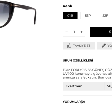
Renk
01B
55P
52F
TAVSIYE ET
YO
ÜRÜN ÖZELLIKLERI
TOM FORD 915-56 GÜNEŞ GÖZLÜĞ
UV400 korumayla güvence altın
anınıza zarafet katın. Bornova 
Ekartman
56
YORUMLAR
(0)