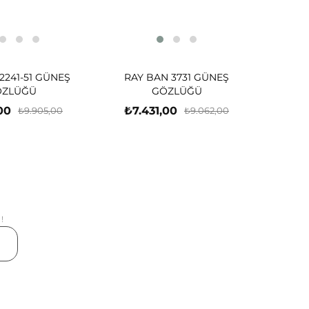
2241-51 GÜNEŞ
RAY BAN 3731 GÜNEŞ
ÖZLÜĞÜ
GÖZLÜĞÜ
00
₺7.431,00
₺9.905,00
₺9.062,00
!
er