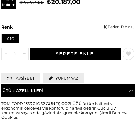
₺20.187,00
₺25.234,00
İndirim
Renk
Beden Tablosu
01C
TAVSIYE ET
YORUM YAZ
ÜRÜN ÖZELLIKLERI
TOM FORD 1353 01C 52 GÜNEŞ GÖZLÜĞÜ üstün kalitesi ve
ergonomik çerçevesiyle konforu bir araya getirir. Güçlü UV
koruması sayesinde gözlerinizi güvenle koruyun. Şimdi Bornova
Optik'te.