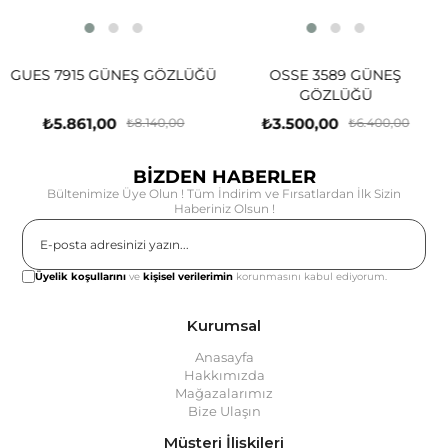
GUES 7915 GÜNEŞ GÖZLÜĞÜ
OSSE 3589 GÜNEŞ
GÖZLÜĞÜ
₺5.861,00
₺3.500,00
₺8.140,00
₺6.400,00
BİZDEN HABERLER
Bültenimize Üye Olun ! Tüm İndirim ve Fırsatlardan İlk Sizin
Haberiniz Olsun !
Gönder
Üyelik koşullarını
ve
kişisel verilerimin
korunmasını kabul ediyorum.
Kurumsal
Anasayfa
Hakkımızda
Mağazalarımız
Bize Ulaşın
Müşteri İlişkileri