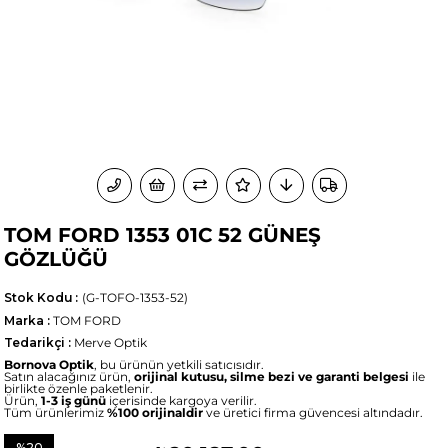
TOM FORD 1353 01C 52 GÜNEŞ
GÖZLÜĞÜ
Stok Kodu
(G-TOFO-1353-52)
Marka
:
TOM FORD
Tedarikçi
:
Merve Optik
Bornova Optik
, bu ürünün yetkili satıcısıdır.
Satın alacağınız ürün,
orijinal kutusu, silme bezi ve garanti belgesi
ile
birlikte özenle paketlenir.
Ürün,
1-3 iş günü
içerisinde kargoya verilir.
Tüm ürünlerimiz
%100 orijinaldir
ve üretici firma güvencesi altındadır.
%
20