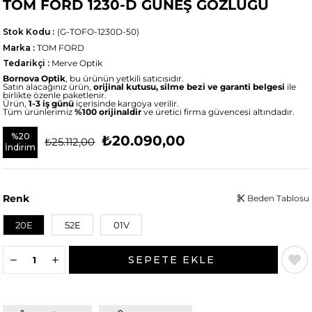
TOM FORD 1230-D GÜNEŞ GÖZLÜĞÜ
Stok Kodu
(G-TOFO-1230D-50)
Marka
:
TOM FORD
Tedarikçi
:
Merve Optik
Bornova Optik
, bu ürünün yetkili satıcısıdır.
Satın alacağınız ürün,
orijinal kutusu, silme bezi ve garanti belgesi
ile
birlikte özenle paketlenir.
Ürün,
1-3 iş günü
içerisinde kargoya verilir.
Tüm ürünlerimiz
%100 orijinaldir
ve üretici firma güvencesi altındadır.
%
20
₺20.090,00
₺25.112,00
İndirim
Renk
Beden Tablosu
20E
52E
01V