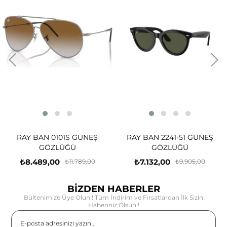
RAY BAN 0101S GÜNEŞ
RAY BAN 2241-51 GÜNEŞ
GÖZLÜĞÜ
GÖZLÜĞÜ
₺8.489,00
₺7.132,00
₺11.789,00
₺9.905,00
BİZDEN HABERLER
Bültenimize Üye Olun ! Tüm İndirim ve Fırsatlardan İlk Sizin
Haberiniz Olsun !
Gönder