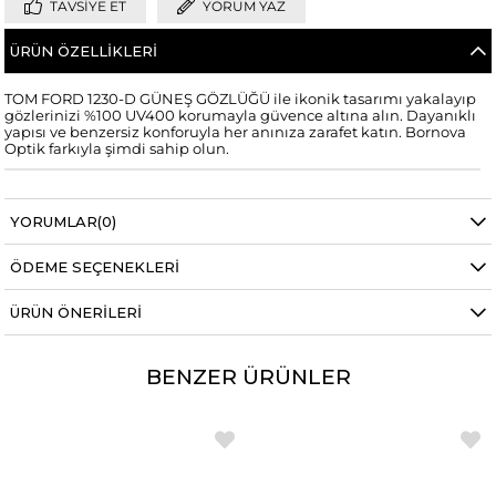
TAVSIYE ET
YORUM YAZ
ÜRÜN ÖZELLIKLERI
TOM FORD 1230-D GÜNEŞ GÖZLÜĞÜ ile ikonik tasarımı yakalayıp
gözlerinizi %100 UV400 korumayla güvence altına alın. Dayanıklı
yapısı ve benzersiz konforuyla her anınıza zarafet katın. Bornova
Optik farkıyla şimdi sahip olun.
YORUMLAR
(0)
ÖDEME SEÇENEKLERI
ÜRÜN ÖNERILERI
BENZER ÜRÜNLER