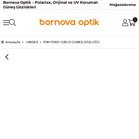
Bornova Optik – Polarize, Orijinal ve UV Korumalı
Mağazalarımız
Güneş Gözlükleri
0
Anasayfa
UNISEX
TOM FORD 1230-D GÜNEŞ GÖZLÜĞÜ