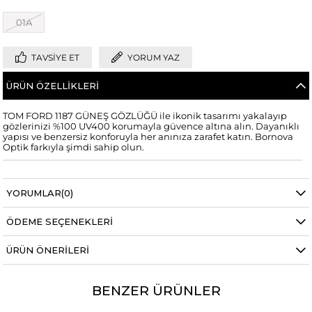
01A
TAVSIYE ET
YORUM YAZ
ÜRÜN ÖZELLIKLERI
TOM FORD 1187 GÜNEŞ GÖZLÜĞÜ ile ikonik tasarımı yakalayıp
gözlerinizi %100 UV400 korumayla güvence altına alın. Dayanıklı
yapısı ve benzersiz konforuyla her anınıza zarafet katın. Bornova
Optik farkıyla şimdi sahip olun.
YORUMLAR
(0)
ÖDEME SEÇENEKLERI
ÜRÜN ÖNERILERI
BENZER ÜRÜNLER