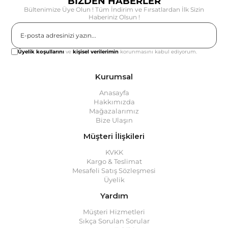
BİZDEN HABERLER
Bültenimize Üye Olun ! Tüm İndirim ve Fırsatlardan İlk Sizin
Haberiniz Olsun !
Gönder
Üyelik koşullarını
ve
kişisel verilerimin
korunmasını kabul ediyorum.
Kurumsal
Anasayfa
Hakkımızda
Mağazalarımız
Bize Ulaşın
Müşteri İlişkileri
KVKK
Kargo & Teslimat
Mesafeli Satış Sözleşmesi
Üyelik
Yardım
Müşteri Hizmetleri
Sıkça Sorulan Sorular