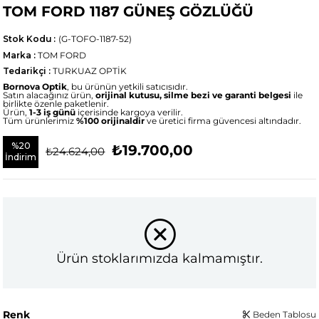
TOM FORD 1187 GÜNEŞ GÖZLÜĞÜ
Stok Kodu
(G-TOFO-1187-52)
Marka
:
TOM FORD
Tedarikçi
:
TURKUAZ OPTİK
Bornova Optik
, bu ürünün yetkili satıcısıdır.
Satın alacağınız ürün,
orijinal kutusu, silme bezi ve garanti belgesi
ile
birlikte özenle paketlenir.
Ürün,
1-3 iş günü
içerisinde kargoya verilir.
Tüm ürünlerimiz
%100 orijinaldir
ve üretici firma güvencesi altındadır.
%
20
₺19.700,00
₺24.624,00
İndirim
Ürün stoklarımızda kalmamıştır.
Renk
Beden Tablosu