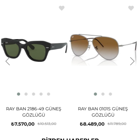
 GÜNEŞ
RAY BAN 0101S GÜNEŞ
RAY BAN 3731 G
GÖZLÜĞÜ
GÖZLÜĞÜ
₺8.489,00
₺7.431,00
13,00
₺11.789,00
₺9.06