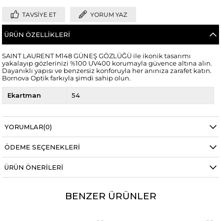
TAVSIYE ET
YORUM YAZ
ÜRÜN ÖZELLIKLERI
SAINT LAURENT M148 GÜNEŞ GÖZLÜĞÜ ile ikonik tasarımı
yakalayıp gözlerinizi %100 UV400 korumayla güvence altına alın.
Dayanıklı yapısı ve benzersiz konforuyla her anınıza zarafet katın.
Bornova Optik farkıyla şimdi sahip olun.
Ekartman
54
YORUMLAR
(0)
ÖDEME SEÇENEKLERI
ÜRÜN ÖNERILERI
BENZER ÜRÜNLER