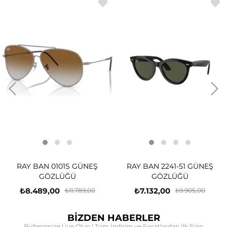
RAY BAN 0101S GÜNEŞ
RAY BAN 2241-51 GÜNEŞ
GÖZLÜĞÜ
GÖZLÜĞÜ
₺8.489,00
₺7.132,00
₺11.789,00
₺9.905,00
BİZDEN HABERLER
Bültenimize Üye Olun ! Tüm İndirim ve Fırsatlardan İlk Sizin