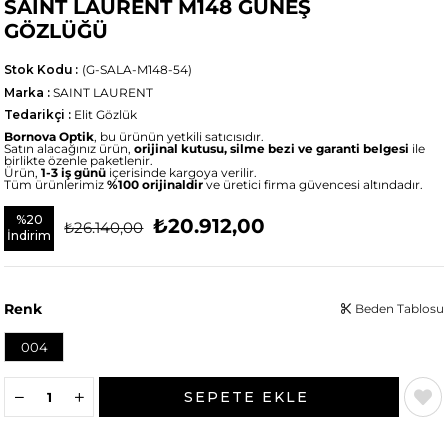
SAINT LAURENT M148 GÜNEŞ
GÖZLÜĞÜ
Stok Kodu
(G-SALA-M148-54)
Marka
:
SAINT LAURENT
Tedarikçi
:
Elit Gözlük
Bornova Optik
, bu ürünün yetkili satıcısıdır.
Satın alacağınız ürün,
orijinal kutusu, silme bezi ve garanti belgesi
ile
birlikte özenle paketlenir.
Ürün,
1-3 iş günü
içerisinde kargoya verilir.
Tüm ürünlerimiz
%100 orijinaldir
ve üretici firma güvencesi altındadır.
%
20
₺20.912,00
₺26.140,00
İndirim
Renk
Beden Tablosu
004