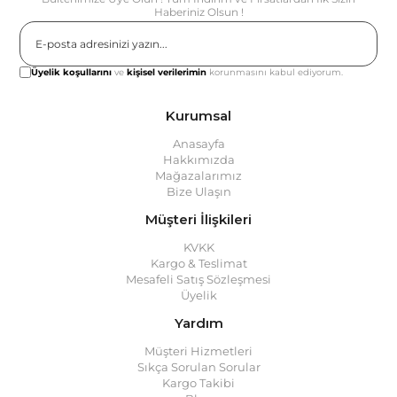
Haberiniz Olsun !
Gönder
Üyelik koşullarını
ve
kişisel verilerimin
korunmasını kabul ediyorum.
Kurumsal
Anasayfa
Hakkımızda
Mağazalarımız
Bize Ulaşın
Müşteri İlişkileri
KVKK
Kargo & Teslimat
Mesafeli Satış Sözleşmesi
Üyelik
Yardım
Müşteri Hizmetleri
Sıkça Sorulan Sorular
Kargo Takibi