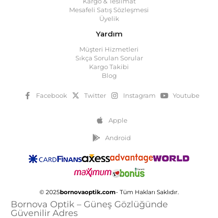
Kargo & Teslimat
Mesafeli Satış Sözleşmesi
Üyelik
Yardım
Müşteri Hizmetleri
Sıkça Sorulan Sorular
Kargo Takibi
Blog
Facebook
Twitter
Instagram
Youtube
Apple
Android
© 2025
bornovaoptik.com
- Tüm Hakları Saklıdır.
Bornova Optik – Güneş Gözlüğünde
Güvenilir Adres