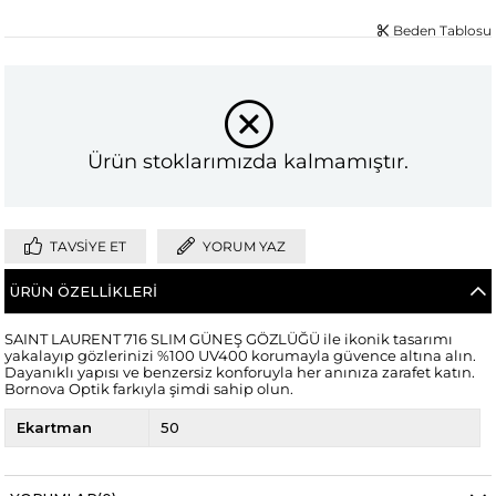
Beden Tablosu
Ürün stoklarımızda kalmamıştır.
TAVSIYE ET
YORUM YAZ
ÜRÜN ÖZELLIKLERI
SAINT LAURENT 716 SLIM GÜNEŞ GÖZLÜĞÜ ile ikonik tasarımı
yakalayıp gözlerinizi %100 UV400 korumayla güvence altına alın.
Dayanıklı yapısı ve benzersiz konforuyla her anınıza zarafet katın.
Bornova Optik farkıyla şimdi sahip olun.
Ekartman
50