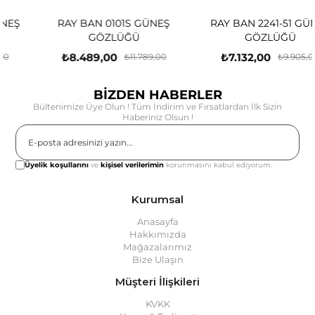
RAY BAN 0101S GÜNEŞ
RAY BAN 2241-51 GÜNEŞ
GÖZLÜĞÜ
GÖZLÜĞÜ
₺8.489,00
₺7.132,00
₺11.789,00
₺9.905,00
BİZDEN HABERLER
Bültenimize Üye Olun ! Tüm İndirim ve Fırsatlardan İlk Sizin
Haberiniz Olsun !
Gönder
Üyelik koşullarını
ve
kişisel verilerimin
korunmasını kabul ediyorum.
Kurumsal
Anasayfa
Hakkımızda
Mağazalarımız
Bize Ulaşın
Müşteri İlişkileri
KVKK