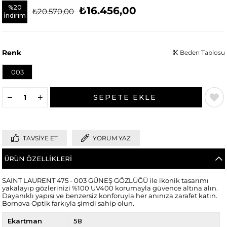
%
20
₺16.456,00
₺20.570,00
İndirim
Renk
Beden Tablosu
003
TAVSIYE ET
YORUM YAZ
ÜRÜN ÖZELLIKLERI
SAINT LAURENT 475 - 003 GÜNEŞ GÖZLÜĞÜ ile ikonik tasarımı
yakalayıp gözlerinizi %100 UV400 korumayla güvence altına alın.
Dayanıklı yapısı ve benzersiz konforuyla her anınıza zarafet katın.
Bornova Optik farkıyla şimdi sahip olun.
Ekartman
58