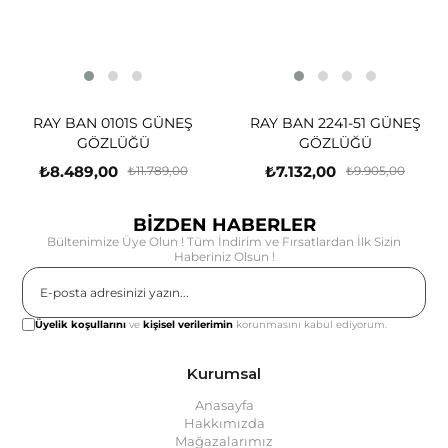
RAY BAN 0101S GÜNEŞ
RAY BAN 2241-51 GÜNEŞ
GÖZLÜĞÜ
GÖZLÜĞÜ
₺8.489,00
₺7.132,00
₺11.789,00
₺9.905,00
BİZDEN HABERLER
Bültenimize Üye Olun ! Tüm İndirim ve Fırsatlardan İlk Sizin
Haberiniz Olsun !
Gönder
Üyelik koşullarını
ve
kişisel verilerimin
korunmasını kabul ediyorum.
Kurumsal
Anasayfa
Hakkımızda
Mağazalarımız