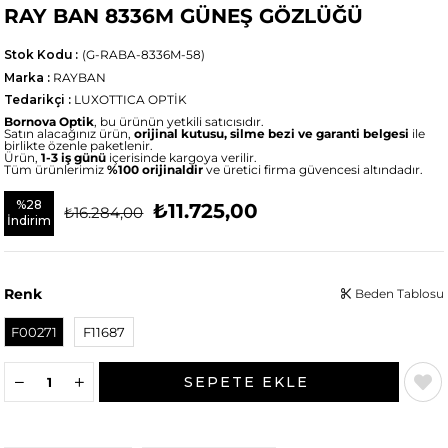
RAY BAN 8336M GÜNEŞ GÖZLÜĞÜ
Stok Kodu
(G-RABA-8336M-58)
Marka
:
RAYBAN
Tedarikçi
:
LUXOTTICA OPTİK
Bornova Optik
, bu ürünün yetkili satıcısıdır.
Satın alacağınız ürün,
orijinal kutusu, silme bezi ve garanti belgesi
ile
birlikte özenle paketlenir.
Ürün,
1-3 iş günü
içerisinde kargoya verilir.
Tüm ürünlerimiz
%100 orijinaldir
ve üretici firma güvencesi altındadır.
%
28
₺11.725,00
₺16.284,00
İndirim
Renk
Beden Tablosu
F00271
F11687