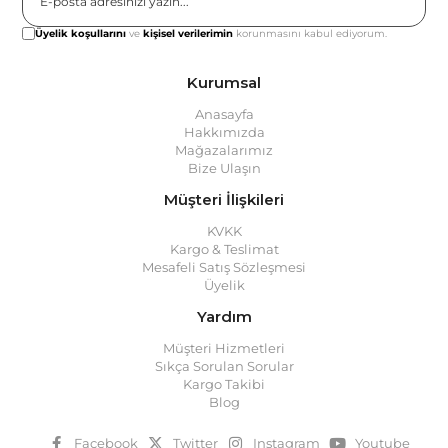
Gönder
Üyelik koşullarını
ve
kişisel verilerimin
korunmasını kabul ediyorum.
Kurumsal
Anasayfa
Hakkımızda
Mağazalarımız
Bize Ulaşın
Müşteri İlişkileri
KVKK
Kargo & Teslimat
Mesafeli Satış Sözleşmesi
Üyelik
Yardım
Müşteri Hizmetleri
Sıkça Sorulan Sorular
Kargo Takibi
Blog
Facebook
Twitter
Instagram
Youtube