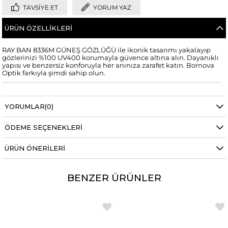
TAVSIYE ET
YORUM YAZ
ÜRÜN ÖZELLIKLERI
RAY BAN 8336M GÜNEŞ GÖZLÜĞÜ ile ikonik tasarımı yakalayıp
gözlerinizi %100 UV400 korumayla güvence altına alın. Dayanıklı
yapısı ve benzersiz konforuyla her anınıza zarafet katın. Bornova
Optik farkıyla şimdi sahip olun.
YORUMLAR
(0)
ÖDEME SEÇENEKLERI
ÜRÜN ÖNERILERI
BENZER ÜRÜNLER