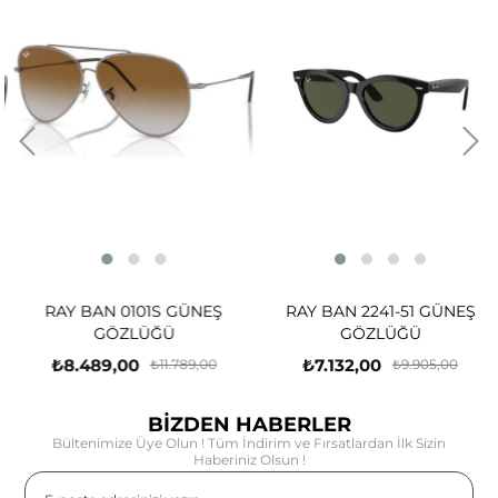
RAY BAN 0101S GÜNEŞ
RAY BAN 2241-51 GÜNEŞ
GÖZLÜĞÜ
GÖZLÜĞÜ
₺8.489,00
₺7.132,00
₺11.789,00
₺9.905,00
BİZDEN HABERLER
Bültenimize Üye Olun ! Tüm İndirim ve Fırsatlardan İlk Sizin
Haberiniz Olsun !