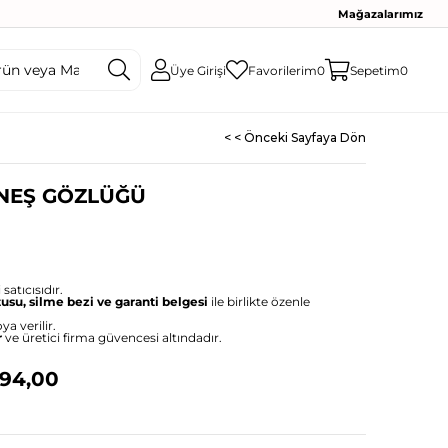
Mağazalarımız
Üye Girişi
Favorilerim
0
Sepetim
0
< < Önceki Sayfaya Dön
ÜNEŞ GÖZLÜĞÜ
satıcısıdır.
tusu, silme bezi ve garanti belgesi
ile birlikte özenle
ya verilir.
r
ve üretici firma güvencesi altındadır.
994,00