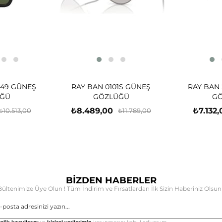
-49 GÜNEŞ
RAY BAN 0101S GÜNEŞ
RAY BAN 
ĞÜ
GÖZLÜĞÜ
G
₺8.489,00
₺7.132,
₺10.513,00
₺11.789,00
BİZDEN HABERLER
Bültenimize Üye Olun ! Tüm İndirim ve Fırsatlardan İlk Sizin Haberiniz Olsun 
Gönd