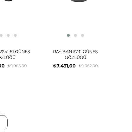
2241-51 GÜNEŞ
RAY BAN 3731 GÜNEŞ
ÖZLÜĞÜ
GÖZLÜĞÜ
00
₺7.431,00
₺9.905,00
₺9.062,00
!
er