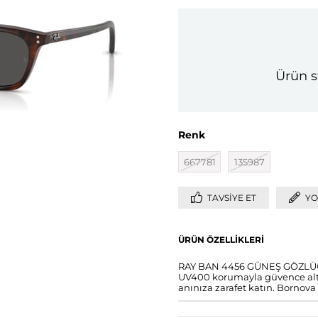
Ürün s
Renk
667781
135987
TAVSIYE ET
YO
ÜRÜN ÖZELLIKLERI
RAY BAN 4456 GÜNEŞ GÖZLÜĞÜ i
UV400 korumayla güvence altın
anınıza zarafet katın. Bornova 