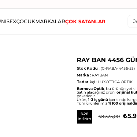
UNISEX
ÇOCUK
MARKALAR
ÇOK SATANLAR
RAY BAN 4456 G
Stok Kodu
(G-RABA-4456-53)
Marka
:
RAYBAN
Tedarikçi
:
LUXOTTICA OPTİK
Bornova Optik
, bu ürünün yetkili 
Satın alacağınız ürün,
orijinal ku
paketlenir.
Ürün,
1-3 iş günü
içerisinde kargo
Tüm ürünlerimiz
%100 orijinaldi
%
28
₺5.
₺8.325,00
İndirim