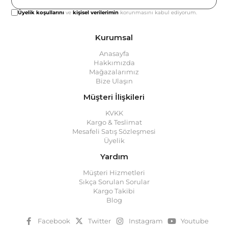
Üyelik koşullarını
ve
kişisel verilerimin
korunmasını kabul ediyorum.
Kurumsal
Anasayfa
Hakkımızda
Mağazalarımız
Bize Ulaşın
Müşteri İlişkileri
KVKK
Kargo & Teslimat
Mesafeli Satış Sözleşmesi
Üyelik
Yardım
Müşteri Hizmetleri
Sıkça Sorulan Sorular
Kargo Takibi
Blog
Facebook
Twitter
Instagram
Youtube