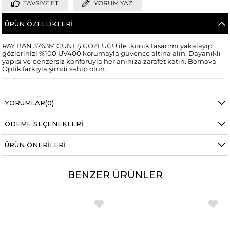
TAVSIYE ET
YORUM YAZ
ÜRÜN ÖZELLIKLERI
RAY BAN 3763M GÜNEŞ GÖZLÜĞÜ ile ikonik tasarımı yakalayıp
gözlerinizi %100 UV400 korumayla güvence altına alın. Dayanıklı
yapısı ve benzersiz konforuyla her anınıza zarafet katın. Bornova
Optik farkıyla şimdi sahip olun.
YORUMLAR
(0)
ÖDEME SEÇENEKLERI
ÜRÜN ÖNERILERI
BENZER ÜRÜNLER