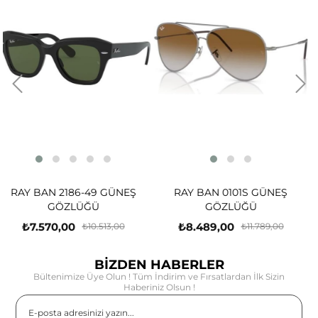
 GÜNEŞ
RAY BAN 0101S GÜNEŞ
RAY BAN 2241-51 
GÖZLÜĞÜ
GÖZLÜĞÜ
₺8.489,00
₺7.132,00
13,00
₺11.789,00
₺9.90
BİZDEN HABERLER
Bültenimize Üye Olun ! Tüm İndirim ve Fırsatlardan İlk Sizin
Haberiniz Olsun !
Gönder