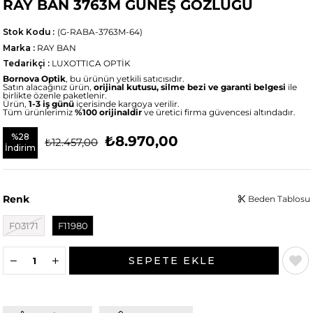
RAY BAN 3763M GÜNEŞ GÖZLÜĞÜ
Stok Kodu
(G-RABA-3763M-64)
Marka
:
RAY BAN
Tedarikçi
:
LUXOTTICA OPTİK
Bornova Optik
, bu ürünün yetkili satıcısıdır.
Satın alacağınız ürün,
orijinal kutusu, silme bezi ve garanti belgesi
ile
birlikte özenle paketlenir.
Ürün,
1-3 iş günü
içerisinde kargoya verilir.
Tüm ürünlerimiz
%100 orijinaldir
ve üretici firma güvencesi altındadır.
%
28
₺8.970,00
₺12.457,00
İndirim
Renk
Beden Tablosu
F03171
F11980