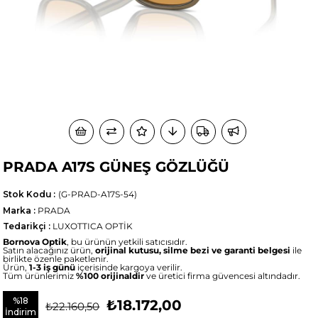
PRADA A17S GÜNEŞ GÖZLÜĞÜ
Stok Kodu
(G-PRAD-A17S-54)
Marka
:
PRADA
Tedarikçi
:
LUXOTTICA OPTİK
Bornova Optik
, bu ürünün yetkili satıcısıdır.
Satın alacağınız ürün,
orijinal kutusu, silme bezi ve garanti belgesi
ile
birlikte özenle paketlenir.
Ürün,
1-3 iş günü
içerisinde kargoya verilir.
Tüm ürünlerimiz
%100 orijinaldir
ve üretici firma güvencesi altındadır.
%
18
₺18.172,00
₺22.160,50
İndirim