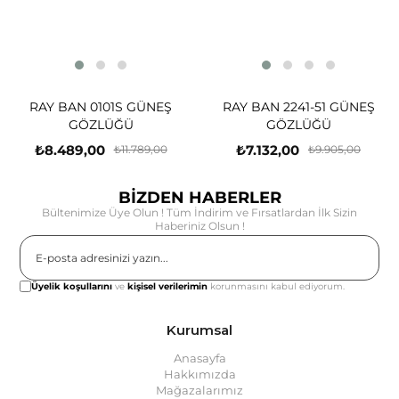
RAY BAN 0101S GÜNEŞ
RAY BAN 2241-51 GÜNEŞ
GÖZLÜĞÜ
GÖZLÜĞÜ
₺8.489,00
₺7.132,00
₺11.789,00
₺9.905,00
BİZDEN HABERLER
Bültenimize Üye Olun ! Tüm İndirim ve Fırsatlardan İlk Sizin
Haberiniz Olsun !
Gönder
Üyelik koşullarını
ve
kişisel verilerimin
korunmasını kabul ediyorum.
Kurumsal
Anasayfa
Hakkımızda
Mağazalarımız