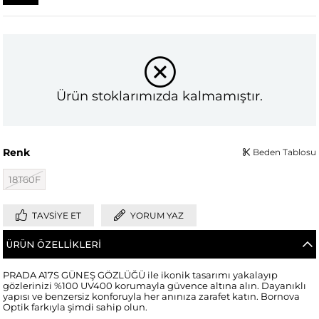
Ürün stoklarımızda kalmamıştır.
Renk
Beden Tablosu
18T60F
TAVSIYE ET
YORUM YAZ
ÜRÜN ÖZELLIKLERI
PRADA A17S GÜNEŞ GÖZLÜĞÜ ile ikonik tasarımı yakalayıp
gözlerinizi %100 UV400 korumayla güvence altına alın. Dayanıklı
yapısı ve benzersiz konforuyla her anınıza zarafet katın. Bornova
Optik farkıyla şimdi sahip olun.