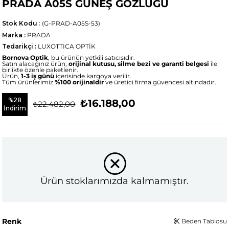
PRADA A05S GÜNEŞ GÖZLÜĞÜ
Stok Kodu
(G-PRAD-A05S-53)
Marka
:
PRADA
Tedarikçi
:
LUXOTTICA OPTİK
Bornova Optik
, bu ürünün yetkili satıcısıdır.
Satın alacağınız ürün,
orijinal kutusu, silme bezi ve garanti belgesi
ile
birlikte özenle paketlenir.
Ürün,
1-3 iş günü
içerisinde kargoya verilir.
Tüm ürünlerimiz
%100 orijinaldir
ve üretici firma güvencesi altındadır.
%
28
₺16.188,00
₺22.482,00
İndirim
Ürün stoklarımızda kalmamıştır.
Renk
Beden Tablosu