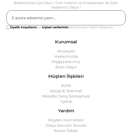
Bültenimize Üye Olun ! Tüm İndirim ve Fırsatlardan İlk Sizin
Haberiniz Olsun !
Gönder
Üyelik koşullarını
ve
kişisel verilerimin
korunmasını kabul ediyorum.
Kurumsal
Anasayfa
Hakkımızda
Mağazalarımız
Bize Ulaşın
Müşteri İlişkileri
KVKK
Kargo & Teslimat
Mesafeli Satış Sözleşmesi
Üyelik
Yardım
Müşteri Hizmetleri
Sıkça Sorulan Sorular
Kargo Takibi