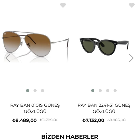
RAY BAN 0101S GÜNEŞ
RAY BAN 2241-51 GÜNEŞ
GÖZLÜĞÜ
GÖZLÜĞÜ
₺8.489,00
₺7.132,00
₺11.789,00
₺9.905,00
BİZDEN HABERLER