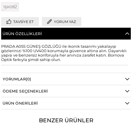
16K08Z
TAVSIYE ET
YORUM YAZ
ÜRÜN ÖZELLIKLERI
PRADA A05S GÜNEŞ GÖZLÜĞÜ ile ikonik tasarımı yakalayıp
gözlerinizi %100 UV400 korumayla güvence altına alın. Dayanıklı
yapısı ve benzersiz konforuyla her anınıza zarafet katın. Bornova
Optik farkıyla şimdi sahip olun.
YORUMLAR
(0)
ÖDEME SEÇENEKLERI
ÜRÜN ÖNERILERI
BENZER ÜRÜNLER