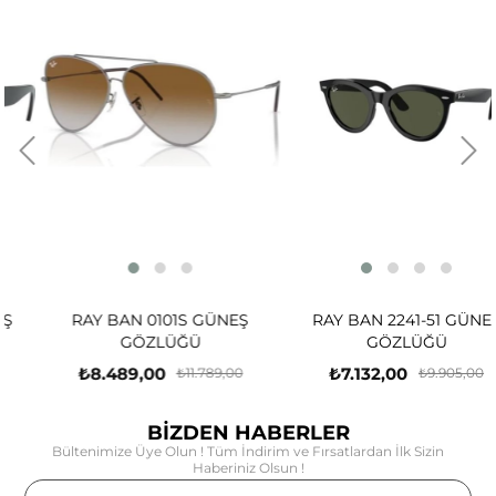
RAY BAN 0101S GÜNEŞ
RAY BAN 2241-51 GÜNEŞ
GÖZLÜĞÜ
GÖZLÜĞÜ
₺8.489,00
₺7.132,00
₺11.789,00
₺9.905,00
BİZDEN HABERLER
Bültenimize Üye Olun ! Tüm İndirim ve Fırsatlardan İlk Sizin
Haberiniz Olsun !