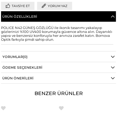
TAVSIYE ET
YORUM YAZ
ÜRÜN ÖZELLIKLERI
POLICE N42 GÜNEŞ GÖZLÜĞÜ ile ikonik tasarımı yakalayıp
gözlerinizi %100 UV400 korumayla güvence altına alın. Dayanıklı
yapısı ve benzersiz konforuyla her anınıza zarafet katın. Bornova
Optik farkıyla şimdi sahip olun.
YORUMLAR
(0)
ÖDEME SEÇENEKLERI
ÜRÜN ÖNERILERI
BENZER ÜRÜNLER