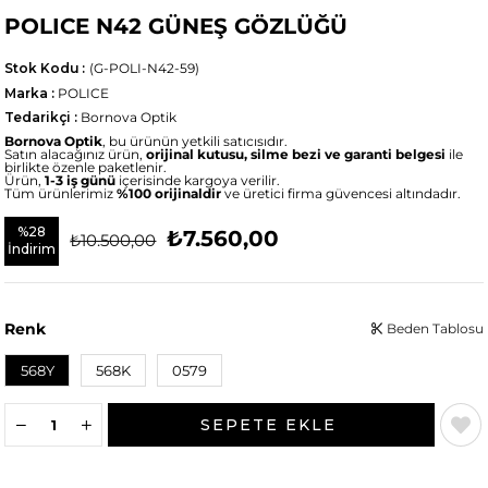
POLICE N42 GÜNEŞ GÖZLÜĞÜ
Stok Kodu
(G-POLI-N42-59)
Marka
:
POLICE
Tedarikçi
:
Bornova Optik
Bornova Optik
, bu ürünün yetkili satıcısıdır.
Satın alacağınız ürün,
orijinal kutusu, silme bezi ve garanti belgesi
ile
birlikte özenle paketlenir.
Ürün,
1-3 iş günü
içerisinde kargoya verilir.
Tüm ürünlerimiz
%100 orijinaldir
ve üretici firma güvencesi altındadır.
%
28
₺7.560,00
₺10.500,00
İndirim
Renk
Beden Tablosu
568Y
568K
0579