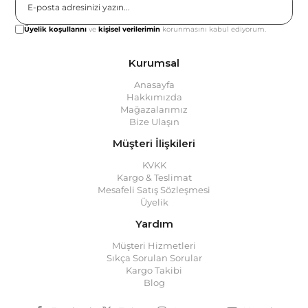
Gönder
Üyelik koşullarını
ve
kişisel verilerimin
korunmasını kabul ediyorum.
Kurumsal
Anasayfa
Hakkımızda
Mağazalarımız
Bize Ulaşın
Müşteri İlişkileri
KVKK
Kargo & Teslimat
Mesafeli Satış Sözleşmesi
Üyelik
Yardım
Müşteri Hizmetleri
Sıkça Sorulan Sorular
Kargo Takibi
Blog