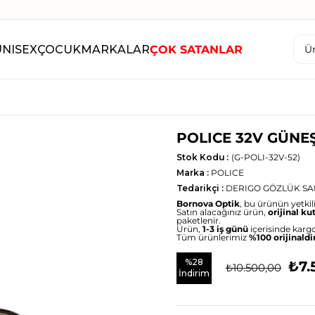
UNISEX
ÇOCUK
MARKALAR
ÇOK SATANLAR
POLICE 32V GÜNE
Stok Kodu
(G-POLI-32V-52)
Marka
:
POLICE
Tedarikçi
:
DERIGO GÖZLÜK SAN
Bornova Optik
, bu ürünün yetkili 
Satın alacağınız ürün,
orijinal ku
paketlenir.
Ürün,
1-3 iş günü
içerisinde kargo
Tüm ürünlerimiz
%100 orijinaldi
%
28
₺7.
₺10.500,00
İndirim