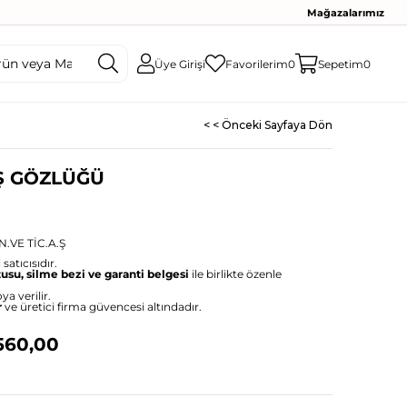
Mağazalarımız
Üye Girişi
Favorilerim
0
Sepetim
0
< < Önceki Sayfaya Dön
Ş GÖZLÜĞÜ
.VE TİC.A.Ş
satıcısıdır.
tusu, silme bezi ve garanti belgesi
ile birlikte özenle
ya verilir.
r
ve üretici firma güvencesi altındadır.
560,00