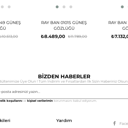
-49 GÜNEŞ
RAY BAN 0101S GÜNEŞ
RAY BAN 
ĞÜ
GÖZLÜĞÜ
G
₺8.489,00
₺7.132,
₺10.513,00
₺11.789,00
BİZDEN HABERLER
Bültenimize Üye Olun ! Tüm İndirim ve Fırsatlardan İlk Sizin Haberiniz Olsun 
Gönd
elik koşullarını
ve
kişisel verilerimin
korunmasını kabul ediyorum.
kileri
Yardım
Fac