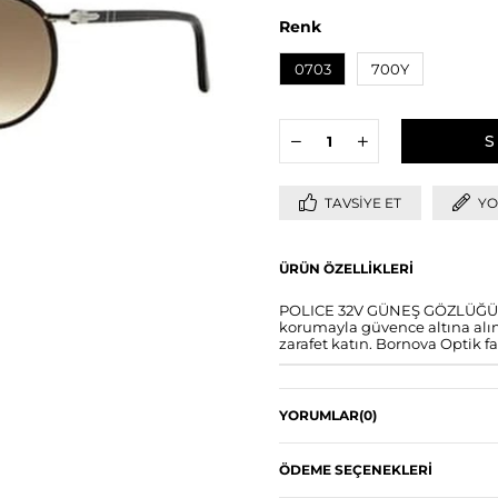
Renk
0703
700Y
TAVSIYE ET
YO
ÜRÜN ÖZELLIKLERI
POLICE 32V GÜNEŞ GÖZLÜĞÜ ile
korumayla güvence altına alın.
zarafet katın. Bornova Optik fa
YORUMLAR
(0)
ÖDEME SEÇENEKLERI