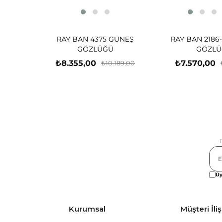
RAY BAN 4375 GÜNEŞ
RAY BAN 2186
GÖZLÜĞÜ
GÖZLÜ
₺8.355,00
₺7.570,00
₺10.189,00
Üy
Kurumsal
Müşteri İliş