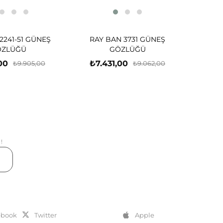
2241-51 GÜNEŞ
RAY BAN 3731 GÜNEŞ
ÖZLÜĞÜ
GÖZLÜĞÜ
00
₺7.431,00
₺9.905,00
₺9.062,00
!
er
ebook
Twitter
Apple