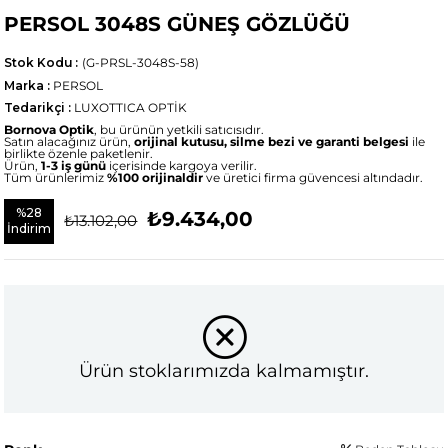
PERSOL 3048S GÜNEŞ GÖZLÜĞÜ
Stok Kodu
(G-PRSL-3048S-58)
Marka
:
PERSOL
Tedarikçi
:
LUXOTTICA OPTİK
Bornova Optik
, bu ürünün yetkili satıcısıdır.
Satın alacağınız ürün,
orijinal kutusu, silme bezi ve garanti belgesi
ile
birlikte özenle paketlenir.
Ürün,
1-3 iş günü
içerisinde kargoya verilir.
Tüm ürünlerimiz
%100 orijinaldir
ve üretici firma güvencesi altındadır.
%
28
₺9.434,00
₺13.102,00
İndirim
Ürün stoklarımızda kalmamıştır.