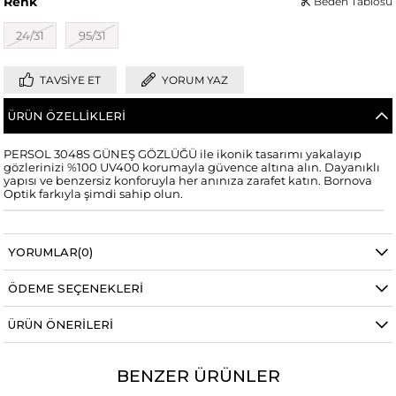
Renk
Beden Tablosu
24/31
95/31
TAVSIYE ET
YORUM YAZ
ÜRÜN ÖZELLIKLERI
PERSOL 3048S GÜNEŞ GÖZLÜĞÜ ile ikonik tasarımı yakalayıp
gözlerinizi %100 UV400 korumayla güvence altına alın. Dayanıklı
yapısı ve benzersiz konforuyla her anınıza zarafet katın. Bornova
Optik farkıyla şimdi sahip olun.
YORUMLAR
(0)
ÖDEME SEÇENEKLERI
ÜRÜN ÖNERILERI
BENZER ÜRÜNLER