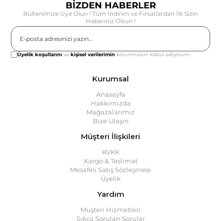
BİZDEN HABERLER
Bültenimize Üye Olun ! Tüm İndirim ve Fırsatlardan İlk Sizin
Haberiniz Olsun !
Gönder
Üyelik koşullarını
ve
kişisel verilerimin
korunmasını kabul ediyorum.
Kurumsal
Anasayfa
Hakkımızda
Mağazalarımız
Bize Ulaşın
Müşteri İlişkileri
KVKK
Kargo & Teslimat
Mesafeli Satış Sözleşmesi
Üyelik
Yardım
Müşteri Hizmetleri
Sıkça Sorulan Sorular