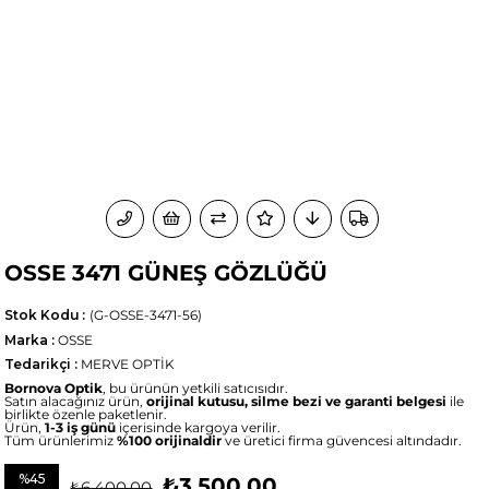
OSSE 3471 GÜNEŞ GÖZLÜĞÜ
Stok Kodu
(G-OSSE-3471-56)
Marka
:
OSSE
Tedarikçi
:
MERVE OPTİK
Bornova Optik
, bu ürünün yetkili satıcısıdır.
Satın alacağınız ürün,
orijinal kutusu, silme bezi ve garanti belgesi
ile
birlikte özenle paketlenir.
Ürün,
1-3 iş günü
içerisinde kargoya verilir.
Tüm ürünlerimiz
%100 orijinaldir
ve üretici firma güvencesi altındadır.
%
45
₺3.500,00
₺6.400,00