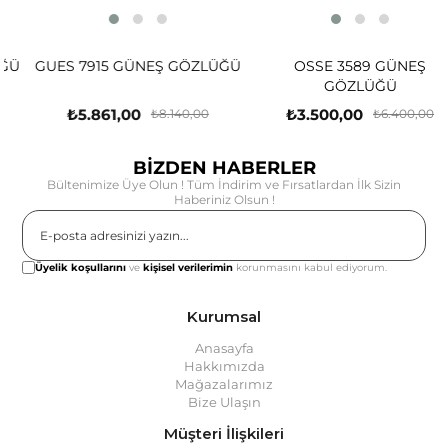
GUES 7915 GÜNEŞ GÖZLÜĞÜ
OSSE 3589 GÜNEŞ
GÖZLÜĞÜ
₺5.861,00
₺3.500,00
₺8.140,00
₺6.400,00
BİZDEN HABERLER
Bültenimize Üye Olun ! Tüm İndirim ve Fırsatlardan İlk Sizin
Haberiniz Olsun !
Gönder
Üyelik koşullarını
ve
kişisel verilerimin
korunmasını kabul ediyorum.
Kurumsal
Anasayfa
Hakkımızda
Mağazalarımız
Bize Ulaşın
Müşteri İlişkileri