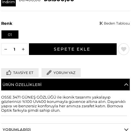
İndirim
Renk
Beden Tablosu
01
TAVSIYE ET
YORUM YAZ
ÜRÜN ÖZELLIKLERI
OSSE 3471 GÜNEŞ GÖZLÜĞÜ ile ikonik tasarımı yakalayıp
gözlerinizi %100 UV400 korumayla güvence altına alın. Dayanıklı
yapısı ve benzersiz konforuyla her anınıza zarafet katın. Bornova
Optik farkıyla şimdi sahip olun.
YORUMLAR
(0)