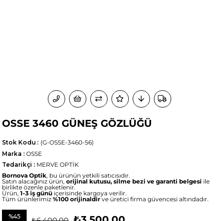
OSSE 3460 GÜNEŞ GÖZLÜĞÜ
Stok Kodu
(G-OSSE-3460-56)
Marka
:
OSSE
Tedarikçi
:
MERVE OPTİK
Bornova Optik
, bu ürünün yetkili satıcısıdır.
Satın alacağınız ürün,
orijinal kutusu, silme bezi ve garanti belgesi
ile
birlikte özenle paketlenir.
Ürün,
1-3 iş günü
içerisinde kargoya verilir.
Tüm ürünlerimiz
%100 orijinaldir
ve üretici firma güvencesi altındadır.
%
45
₺3.500,00
₺6.400,00