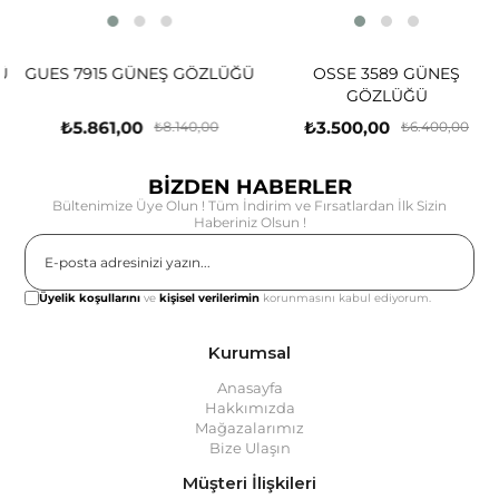
GUES 7915 GÜNEŞ GÖZLÜĞÜ
OSSE 3589 GÜNEŞ
GÖZLÜĞÜ
₺5.861,00
₺3.500,00
₺8.140,00
₺6.400,00
BİZDEN HABERLER
Bültenimize Üye Olun ! Tüm İndirim ve Fırsatlardan İlk Sizin
Haberiniz Olsun !
Gönder
Üyelik koşullarını
ve
kişisel verilerimin
korunmasını kabul ediyorum.
Kurumsal
Anasayfa
Hakkımızda
Mağazalarımız
Bize Ulaşın
Müşteri İlişkileri