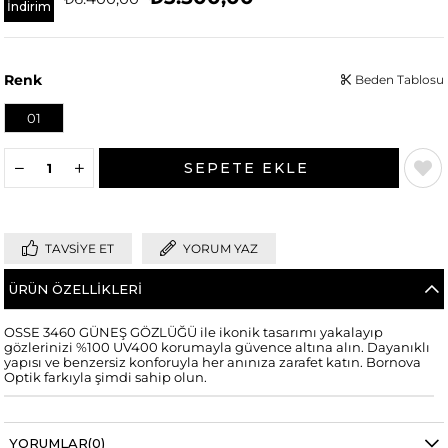
İndirim
Renk
Beden Tablosu
01
TAVSIYE ET
YORUM YAZ
ÜRÜN ÖZELLIKLERI
OSSE 3460 GÜNEŞ GÖZLÜĞÜ ile ikonik tasarımı yakalayıp
gözlerinizi %100 UV400 korumayla güvence altına alın. Dayanıklı
yapısı ve benzersiz konforuyla her anınıza zarafet katın. Bornova
Optik farkıyla şimdi sahip olun.
YORUMLAR
(0)