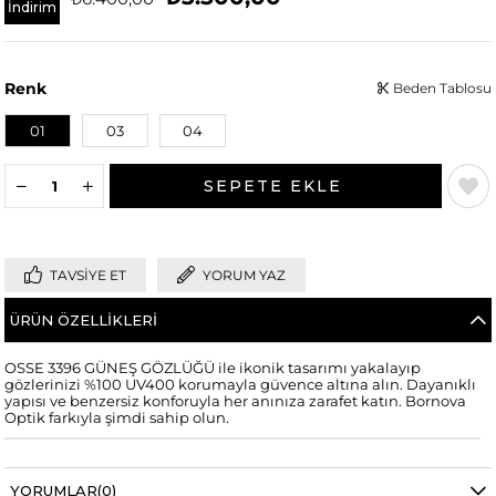
İndirim
Renk
Beden Tablosu
01
03
04
TAVSIYE ET
YORUM YAZ
ÜRÜN ÖZELLIKLERI
OSSE 3396 GÜNEŞ GÖZLÜĞÜ ile ikonik tasarımı yakalayıp
gözlerinizi %100 UV400 korumayla güvence altına alın. Dayanıklı
yapısı ve benzersiz konforuyla her anınıza zarafet katın. Bornova
Optik farkıyla şimdi sahip olun.
YORUMLAR
(0)