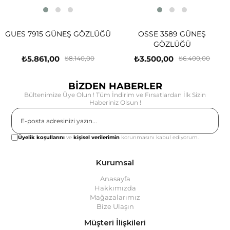
GUES 7915 GÜNEŞ GÖZLÜĞÜ
OSSE 3589 GÜNEŞ
GÖZLÜĞÜ
₺5.861,00
₺3.500,00
₺8.140,00
₺6.400,00
BİZDEN HABERLER
Bültenimize Üye Olun ! Tüm İndirim ve Fırsatlardan İlk Sizin
Haberiniz Olsun !
Gönder
Üyelik koşullarını
ve
kişisel verilerimin
korunmasını kabul ediyorum.
Kurumsal
Anasayfa
Hakkımızda
Mağazalarımız
Bize Ulaşın
Müşteri İlişkileri