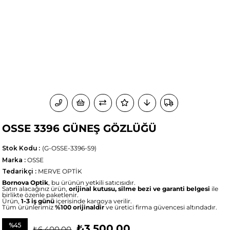
OSSE 3396 GÜNEŞ GÖZLÜĞÜ
Stok Kodu
(G-OSSE-3396-59)
Marka
:
OSSE
Tedarikçi
:
MERVE OPTİK
Bornova Optik
, bu ürünün yetkili satıcısıdır.
Satın alacağınız ürün,
orijinal kutusu, silme bezi ve garanti belgesi
ile
birlikte özenle paketlenir.
Ürün,
1-3 iş günü
içerisinde kargoya verilir.
Tüm ürünlerimiz
%100 orijinaldir
ve üretici firma güvencesi altındadır.
%
45
₺3.500,00
₺6.400,00