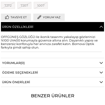
7272
7207
1007
TAVSIYE ET
YORUM YAZ
ÜRÜN ÖZELLIKLERI
OFFGÜNEŞ GÖZLÜĞÜ ile ikonik tasarımı yakalayıp gözlerinizi
%100 UV400 korumayla güvence altına alın. Dayanıklı yapısı ve
benzersiz konforuyla her anınıza zarafet katın. Bornova Optik
farkıyla şimdi sahip olun.
YORUMLAR
(0)
ÖDEME SEÇENEKLERI
ÜRÜN ÖNERILERI
BENZER ÜRÜNLER