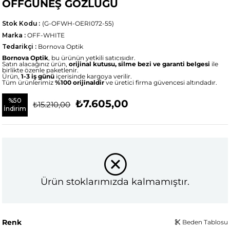
OFFGÜNEŞ GÖZLÜĞÜ
Stok Kodu
(G-OFWH-OERI072-55)
Marka
:
OFF-WHITE
Tedarikçi
:
Bornova Optik
Bornova Optik
, bu ürünün yetkili satıcısıdır.
Satın alacağınız ürün,
orijinal kutusu, silme bezi ve garanti belgesi
ile
birlikte özenle paketlenir.
Ürün,
1-3 iş günü
içerisinde kargoya verilir.
Tüm ürünlerimiz
%100 orijinaldir
ve üretici firma güvencesi altındadır.
%
50
₺7.605,00
₺15.210,00
İndirim
Ürün stoklarımızda kalmamıştır.
Renk
Beden Tablosu