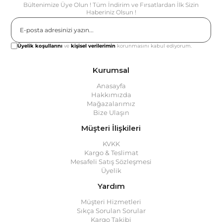
Bültenimize Üye Olun ! Tüm İndirim ve Fırsatlardan İlk Sizin
Haberiniz Olsun !
Gönder
Üyelik koşullarını
ve
kişisel verilerimin
korunmasını kabul ediyorum.
Kurumsal
Anasayfa
Hakkımızda
Mağazalarımız
Bize Ulaşın
Müşteri İlişkileri
KVKK
Kargo & Teslimat
Mesafeli Satış Sözleşmesi
Üyelik
Yardım
Müşteri Hizmetleri
Sıkça Sorulan Sorular
Kargo Takibi