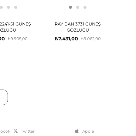
2241-51 GÜNEŞ
RAY BAN 3731 GÜNEŞ
ÖZLÜĞÜ
GÖZLÜĞÜ
00
₺7.431,00
₺9.905,00
₺9.062,00
!
er
ebook
Twitter
Apple