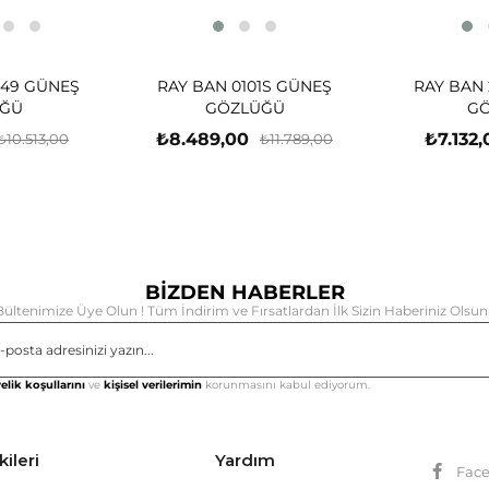
-49 GÜNEŞ
RAY BAN 0101S GÜNEŞ
RAY BAN 
ĞÜ
GÖZLÜĞÜ
G
₺8.489,00
₺7.132,
₺10.513,00
₺11.789,00
BİZDEN HABERLER
Bültenimize Üye Olun ! Tüm İndirim ve Fırsatlardan İlk Sizin Haberiniz Olsun 
Gönd
elik koşullarını
ve
kişisel verilerimin
korunmasını kabul ediyorum.
kileri
Yardım
Fac