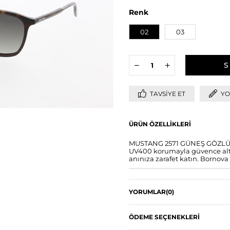
Renk
02
03
TAVSIYE ET
YO
ÜRÜN ÖZELLIKLERI
MUSTANG 2571 GÜNEŞ GÖZLÜĞÜ i
UV400 korumayla güvence altın
anınıza zarafet katın. Bornova 
YORUMLAR
(0)
ÖDEME SEÇENEKLERI