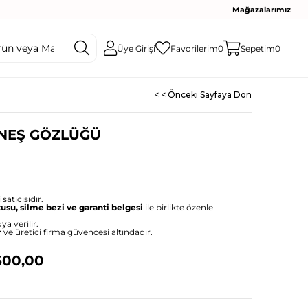
Mağazalarımız
Üye Girişi
Favorilerim
0
Sepetim
0
< < Önceki Sayfaya Dön
ÜNEŞ GÖZLÜĞÜ
satıcısıdır.
tusu, silme bezi ve garanti belgesi
ile birlikte özenle
ya verilir.
r
ve üretici firma güvencesi altındadır.
500,00