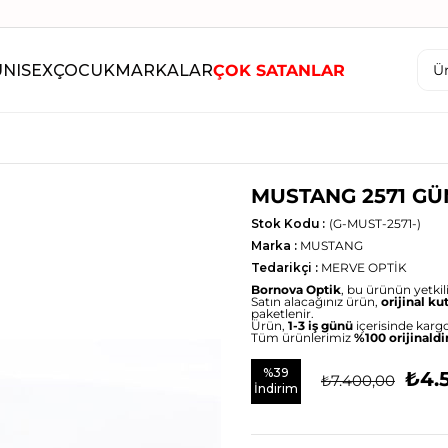
UNISEX
ÇOCUK
MARKALAR
ÇOK SATANLAR
MUSTANG 2571 G
Stok Kodu
(G-MUST-2571-)
Marka
:
MUSTANG
Tedarikçi
:
MERVE OPTİK
Bornova Optik
, bu ürünün yetkili 
Satın alacağınız ürün,
orijinal ku
paketlenir.
Ürün,
1-3 iş günü
içerisinde kargo
Tüm ürünlerimiz
%100 orijinaldi
%
39
₺4.
₺7.400,00
İndirim