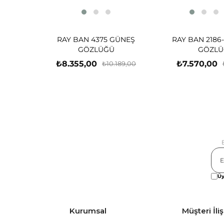
RAY BAN 4375 GÜNEŞ
RAY BAN 2186
GÖZLÜĞÜ
GÖZLÜ
₺8.355,00
₺7.570,00
₺10.189,00
Üy
Kurumsal
Müşteri İliş