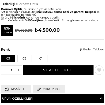
Tedarikçi
:
Bornova Optik
Bornova Optik
, bu ürünün yetkili satıcısıdır.
Satın alacağınız ürün,
orijinal kutusu, silme bezi ve garanti belgesi
ile
birlikte özenle paketlenir.
Ürün,
1-3 iş günü
içerisinde kargoya verilir.
Tüm ürünlerimiz
%100 orijinaldir
ve üretici firma güvencesi altındadır.
%
39
₺4.500,00
₺7.400,00
İndirim
Renk
Beden Tablosu
C3
C2
C1
TAVSIYE ET
YORUM YAZ
ÜRÜN ÖZELLIKLERI