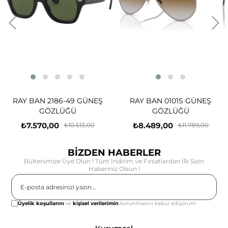
RAY BAN 2186-49 GÜNEŞ
RAY BAN 0101S GÜNEŞ
GÖZLÜĞÜ
GÖZLÜĞÜ
₺7.570,00
₺8.489,00
₺10.513,00
₺11.789,00
BİZDEN HABERLER
Bültenimize Üye Olun ! Tüm İndirim ve Fırsatlardan İlk Sizin
Haberiniz Olsun !
Gönder
Üyelik koşullarını
ve
kişisel verilerimin
korunmasını kabul ediyorum.