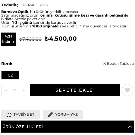
Tedarikçi
:
MERVE OPTİK
Bornova Optik
, bu ürünün yetkili satıcısıdır.
Satın alacağınız ürün,
orijinal kutusu, silme bezi ve garanti belgesi
ile
birlikte özenle paketlenir.
Ürün,
1-3 iş günü
içerisinde kargoya verilir.
Tüm ürünlerimiz
%100 orijinaldir
ve üretici firma güvencesi altındadır.
%
39
₺4.500,00
₺7.400,00
İndirim
Renk
Beden Tablosu
02
TAVSIYE ET
YORUM YAZ
ÜRÜN ÖZELLIKLERI