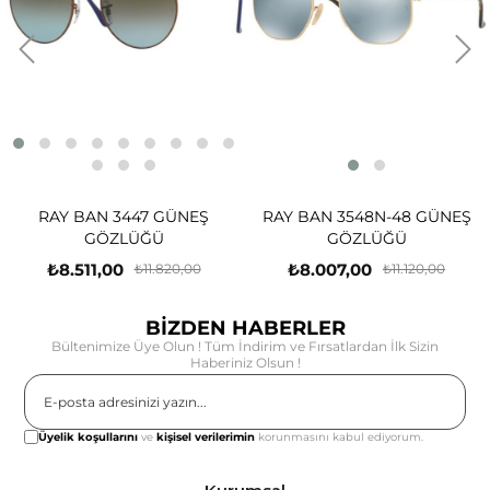
RAY BAN 3447 GÜNEŞ
RAY BAN 3548N-48 GÜNEŞ
GÖZLÜĞÜ
GÖZLÜĞÜ
₺8.511,00
₺8.007,00
₺11.820,00
₺11.120,00
BİZDEN HABERLER
Bültenimize Üye Olun ! Tüm İndirim ve Fırsatlardan İlk Sizin
Haberiniz Olsun !
Gönder
Üyelik koşullarını
ve
kişisel verilerimin
korunmasını kabul ediyorum.