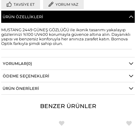
TAVSIYE ET
YORUM YAZ
ÜRÜN ÖZELLIKLERI
MUSTANG 2449 GÜNEŞ GÖZLÜĞÜ ile ikonik tasarımı yakalayıp
gözlerinizi %100 UV400 korumayla güvence altına alın. Dayanıklı
yapısı ve benzersiz konforuyla her anınıza zarafet katın. Bornova
Optik farkıyla şimdi sahip olun.
YORUMLAR
(0)
ÖDEME SEÇENEKLERI
ÜRÜN ÖNERILERI
BENZER ÜRÜNLER