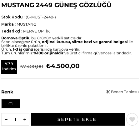
MUSTANG 2449 GÜNEŞ GÖZLÜĞÜ
Stok Kodu
(G-MUST-2449-)
Marka
:
MUSTANG
Tedarikçi
:
MERVE OPTİK
Bornova Optik
, bu ürünün yetkili satıcısıdır.
Satın alacağınız ürün,
orijinal kutusu, silme bezi ve garanti belgesi
ile
birlikte özenle paketlenir.
Ürün,
1-3 iş günü
içerisinde kargoya verilir.
Tüm ürünlerimiz
%100 orijinaldir
ve üretici firma güvencesi altındadır.
%
39
₺4.500,00
₺7.400,00
İndirim
Renk
Beden Tablosu
C1