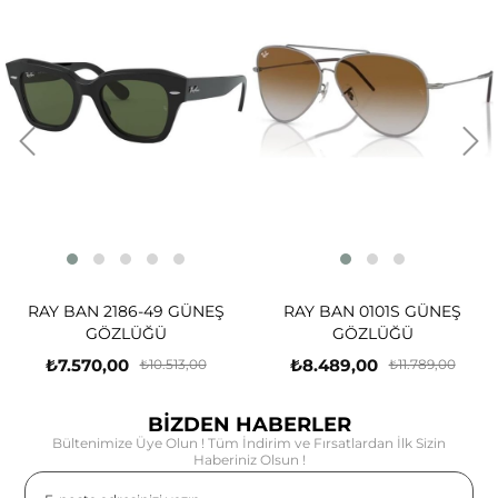
RAY BAN 2186-49 GÜNEŞ
RAY BAN 0101S GÜNEŞ
GÖZLÜĞÜ
GÖZLÜĞÜ
₺7.570,00
₺8.489,00
₺10.513,00
₺11.789,00
BİZDEN HABERLER
Bültenimize Üye Olun ! Tüm İndirim ve Fırsatlardan İlk Sizin
Haberiniz Olsun !