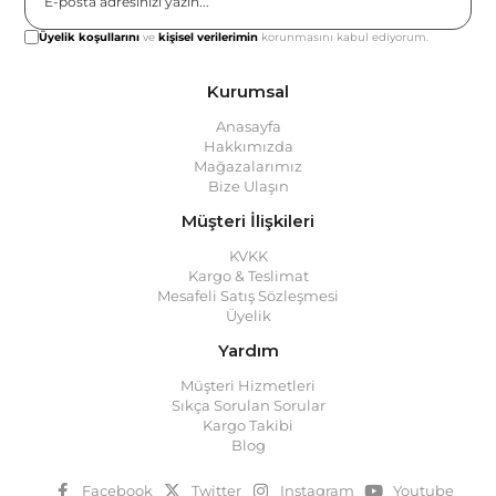
Gönder
Üyelik koşullarını
ve
kişisel verilerimin
korunmasını kabul ediyorum.
Kurumsal
Anasayfa
Hakkımızda
Mağazalarımız
Bize Ulaşın
Müşteri İlişkileri
KVKK
Kargo & Teslimat
Mesafeli Satış Sözleşmesi
Üyelik
Yardım
Müşteri Hizmetleri
Sıkça Sorulan Sorular
Kargo Takibi
Blog
Facebook
Twitter
Instagram
Youtube