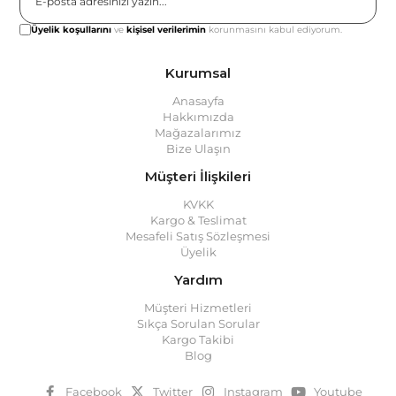
Gönder
Üyelik koşullarını
ve
kişisel verilerimin
korunmasını kabul ediyorum.
Kurumsal
Anasayfa
Hakkımızda
Mağazalarımız
Bize Ulaşın
Müşteri İlişkileri
KVKK
Kargo & Teslimat
Mesafeli Satış Sözleşmesi
Üyelik
Yardım
Müşteri Hizmetleri
Sıkça Sorulan Sorular
Kargo Takibi
Blog
Facebook
Twitter
Instagram
Youtube