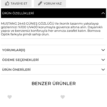
TAVSIYE ET
YORUM YAZ
ÜRÜN ÖZELLIKLERI
MUSTANG 2445 GÜNEŞ GÖZLÜĞÜ ile ikonik tasarımı yakalayıp
gözlerinizi %100 UV400 korumayla güvence altına alın. Dayanıklı
yapısı ve benzersiz konforuyla her anınıza zarafet katın. Bornova
Optik farkıyla şimdi sahip olun.
YORUMLAR
(0)
ÖDEME SEÇENEKLERI
ÜRÜN ÖNERILERI
BENZER ÜRÜNLER