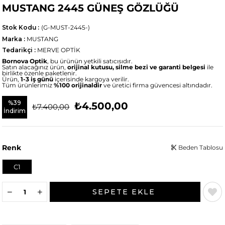
MUSTANG 2445 GÜNEŞ GÖZLÜĞÜ
Stok Kodu
(G-MUST-2445-)
Marka
:
MUSTANG
Tedarikçi
:
MERVE OPTİK
Bornova Optik
, bu ürünün yetkili satıcısıdır.
Satın alacağınız ürün,
orijinal kutusu, silme bezi ve garanti belgesi
ile
birlikte özenle paketlenir.
Ürün,
1-3 iş günü
içerisinde kargoya verilir.
Tüm ürünlerimiz
%100 orijinaldir
ve üretici firma güvencesi altındadır.
%
39
₺4.500,00
₺7.400,00
İndirim
Renk
Beden Tablosu
C1