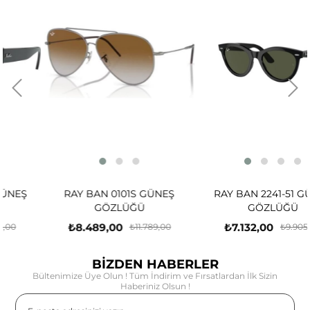
RAY BAN 0101S GÜNEŞ
RAY BAN 2241-51 GÜNEŞ
GÖZLÜĞÜ
GÖZLÜĞÜ
₺8.489,00
₺7.132,00
₺11.789,00
₺9.905,00
BİZDEN HABERLER
Bültenimize Üye Olun ! Tüm İndirim ve Fırsatlardan İlk Sizin
Haberiniz Olsun !