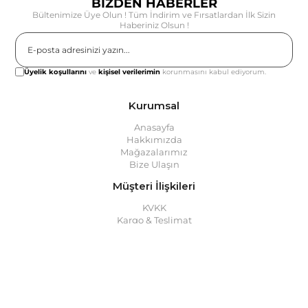
BİZDEN HABERLER
Bültenimize Üye Olun ! Tüm İndirim ve Fırsatlardan İlk Sizin
Haberiniz Olsun !
Gönder
Üyelik koşullarını
ve
kişisel verilerimin
korunmasını kabul ediyorum.
Kurumsal
Anasayfa
Hakkımızda
Mağazalarımız
Bize Ulaşın
Müşteri İlişkileri
KVKK
Kargo & Teslimat
Mesafeli Satış Sözleşmesi
Üyelik
Yardım
Müşteri Hizmetleri
Sıkça Sorulan Sorular