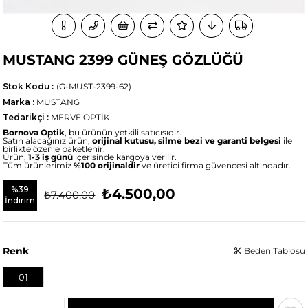
MUSTANG 2399 GÜNEŞ GÖZLÜĞÜ
Stok Kodu
(G-MUST-2399-62)
Marka
:
MUSTANG
Tedarikçi
:
MERVE OPTİK
Bornova Optik
, bu ürünün yetkili satıcısıdır.
Satın alacağınız ürün,
orijinal kutusu, silme bezi ve garanti belgesi
ile
birlikte özenle paketlenir.
Ürün,
1-3 iş günü
içerisinde kargoya verilir.
Tüm ürünlerimiz
%100 orijinaldir
ve üretici firma güvencesi altındadır.
%
39
₺4.500,00
₺7.400,00
İndirim
Renk
Beden Tablosu
01