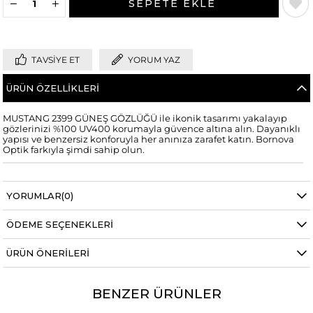
TAVSIYE ET
YORUM YAZ
ÜRÜN ÖZELLIKLERI
MUSTANG 2399 GÜNEŞ GÖZLÜĞÜ ile ikonik tasarımı yakalayıp
gözlerinizi %100 UV400 korumayla güvence altına alın. Dayanıklı
yapısı ve benzersiz konforuyla her anınıza zarafet katın. Bornova
Optik farkıyla şimdi sahip olun.
YORUMLAR
(0)
ÖDEME SEÇENEKLERI
ÜRÜN ÖNERILERI
BENZER ÜRÜNLER