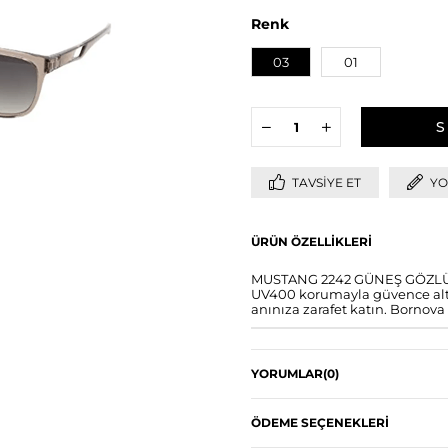
Renk
03
01
TAVSIYE ET
YO
ÜRÜN ÖZELLIKLERI
MUSTANG 2242 GÜNEŞ GÖZLÜĞÜ 
UV400 korumayla güvence altın
anınıza zarafet katın. Bornova 
YORUMLAR
(0)
ÖDEME SEÇENEKLERI