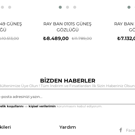
-49 GÜNEŞ
RAY BAN 0101S GÜNEŞ
RAY BAN 
ĞÜ
GÖZLÜĞÜ
G
₺8.489,00
₺7.132,
₺10.513,00
₺11.789,00
BİZDEN HABERLER
Bültenimize Üye Olun ! Tüm İndirim ve Fırsatlardan İlk Sizin Haberiniz Olsun 
Gönd
elik koşullarını
ve
kişisel verilerimin
korunmasını kabul ediyorum.
kileri
Yardım
Fac