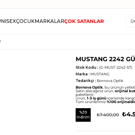
UNISEX
ÇOCUK
MARKALAR
ÇOK SATANLAR
Ü
MUSTANG 2242 G
Stok Kodu
(G-MUST-2242-57)
Marka
:
MUSTANG
Tedarikçi
:
Bornova Optik
Bornova Optik
, bu ürünün yetkili 
Satın alacağınız ürün,
orijinal ku
paketlenir.
Ürün,
1-3 iş günü
içerisinde kargo
Tüm ürünlerimiz
%100 orijinaldi
%
39
₺4.
₺7.400,00
İndirim