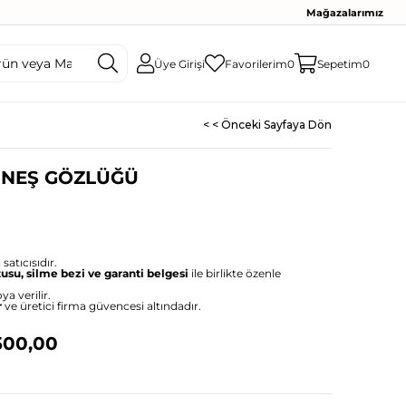
Mağazalarımız
Üye Girişi
Favorilerim
0
Sepetim
0
< < Önceki Sayfaya Dön
ÜNEŞ GÖZLÜĞÜ
satıcısıdır.
tusu, silme bezi ve garanti belgesi
ile birlikte özenle
ya verilir.
r
ve üretici firma güvencesi altındadır.
500,00