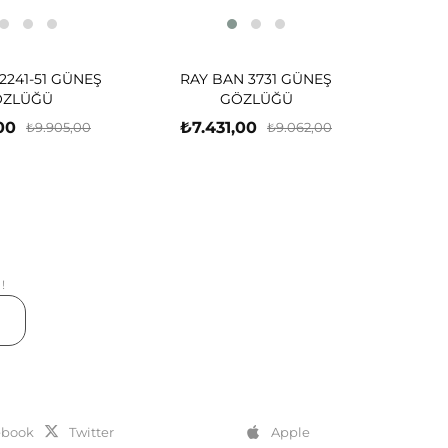
2241-51 GÜNEŞ
RAY BAN 3731 GÜNEŞ
ÖZLÜĞÜ
GÖZLÜĞÜ
00
₺7.431,00
₺9.905,00
₺9.062,00
!
er
ebook
Twitter
Apple