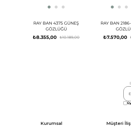
RAY BAN 4375 GÜNEŞ
RAY BAN 2186
GÖZLÜĞÜ
GÖZLÜ
₺8.355,00
₺7.570,00
₺10.189,00
Üy
Kurumsal
Müşteri İliş