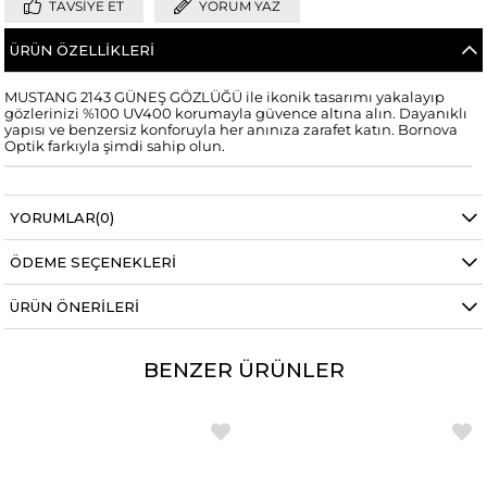
TAVSIYE ET
YORUM YAZ
ÜRÜN ÖZELLIKLERI
MUSTANG 2143 GÜNEŞ GÖZLÜĞÜ ile ikonik tasarımı yakalayıp
gözlerinizi %100 UV400 korumayla güvence altına alın. Dayanıklı
yapısı ve benzersiz konforuyla her anınıza zarafet katın. Bornova
Optik farkıyla şimdi sahip olun.
YORUMLAR
(0)
ÖDEME SEÇENEKLERI
ÜRÜN ÖNERILERI
BENZER ÜRÜNLER