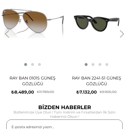
RAY BAN 0101S GÜNEŞ
RAY BAN 2241-51 GÜNEŞ
GÖZLÜĞÜ
GÖZLÜĞÜ
₺8.489,00
₺7.132,00
₺11.789,00
₺9.905,00
BİZDEN HABERLER
Bültenimize Üye Olun ! Tüm İndirim ve Fırsatlardan İlk Sizin
Haberiniz Olsun !
Gönder