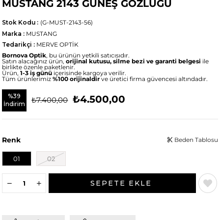
MUSTANG 2143 GÜNEŞ GÖZLÜĞÜ
Stok Kodu
(G-MUST-2143-56)
Marka
:
MUSTANG
Tedarikçi
:
MERVE OPTİK
Bornova Optik
, bu ürünün yetkili satıcısıdır.
Satın alacağınız ürün,
orijinal kutusu, silme bezi ve garanti belgesi
ile
birlikte özenle paketlenir.
Ürün,
1-3 iş günü
içerisinde kargoya verilir.
Tüm ürünlerimiz
%100 orijinaldir
ve üretici firma güvencesi altındadır.
%
39
₺4.500,00
₺7.400,00
İndirim
Renk
Beden Tablosu
01
02