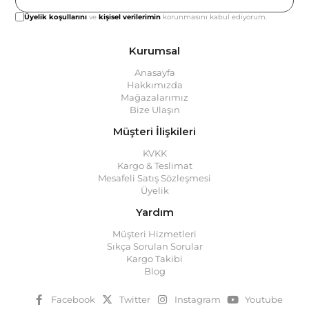
Üyelik koşullarını
ve
kişisel verilerimin
korunmasını kabul ediyorum.
Kurumsal
Anasayfa
Hakkımızda
Mağazalarımız
Bize Ulaşın
Müşteri İlişkileri
KVKK
Kargo & Teslimat
Mesafeli Satış Sözleşmesi
Üyelik
Yardım
Müşteri Hizmetleri
Sıkça Sorulan Sorular
Kargo Takibi
Blog
Facebook
Twitter
Instagram
Youtube