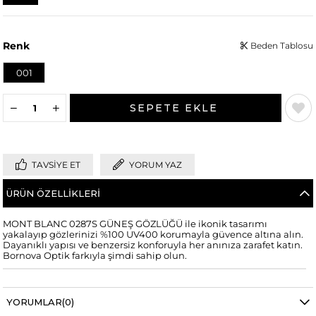
Renk
Beden Tablosu
001
TAVSIYE ET
YORUM YAZ
ÜRÜN ÖZELLIKLERI
MONT BLANC 0287S GÜNEŞ GÖZLÜĞÜ ile ikonik tasarımı
yakalayıp gözlerinizi %100 UV400 korumayla güvence altına alın.
Dayanıklı yapısı ve benzersiz konforuyla her anınıza zarafet katın.
Bornova Optik farkıyla şimdi sahip olun.
YORUMLAR
(0)