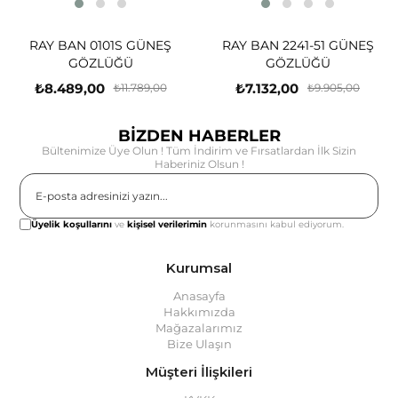
RAY BAN 0101S GÜNEŞ
RAY BAN 2241-51 GÜNEŞ
GÖZLÜĞÜ
GÖZLÜĞÜ
₺8.489,00
₺7.132,00
₺11.789,00
₺9.905,00
BİZDEN HABERLER
Bültenimize Üye Olun ! Tüm İndirim ve Fırsatlardan İlk Sizin
Haberiniz Olsun !
Gönder
Üyelik koşullarını
ve
kişisel verilerimin
korunmasını kabul ediyorum.
Kurumsal
Anasayfa
Hakkımızda
Mağazalarımız
Bize Ulaşın
Müşteri İlişkileri