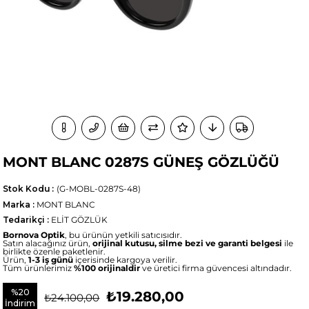
MONT BLANC 0287S GÜNEŞ GÖZLÜĞÜ
Stok Kodu
(G-MOBL-0287S-48)
Marka
:
MONT BLANC
Tedarikçi
:
ELİT GÖZLÜK
Bornova Optik
, bu ürünün yetkili satıcısıdır.
Satın alacağınız ürün,
orijinal kutusu, silme bezi ve garanti belgesi
ile
birlikte özenle paketlenir.
Ürün,
1-3 iş günü
içerisinde kargoya verilir.
Tüm ürünlerimiz
%100 orijinaldir
ve üretici firma güvencesi altındadır.
%
20
₺19.280,00
₺24.100,00
İndirim