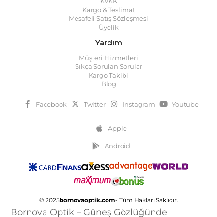
KVKK
Kargo & Teslimat
Mesafeli Satış Sözleşmesi
Üyelik
Yardım
Müşteri Hizmetleri
Sıkça Sorulan Sorular
Kargo Takibi
Blog
Facebook
Twitter
Instagram
Youtube
Apple
Android
© 2025
bornovaoptik.com
- Tüm Hakları Saklıdır.
Bornova Optik – Güneş Gözlüğünde