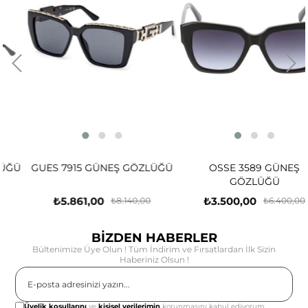
Ü
GUES 7915 GÜNEŞ GÖZLÜĞÜ
OSSE 3589 GÜNEŞ
GÖZLÜĞÜ
₺5.861,00
₺3.500,00
₺8.140,00
₺6.400,00
BİZDEN HABERLER
Bültenimize Üye Olun ! Tüm İndirim ve Fırsatlardan İlk Sizin
Haberiniz Olsun !
Gönder
Üyelik koşullarını
ve
kişisel verilerimin
korunmasını kabul ediyorum.