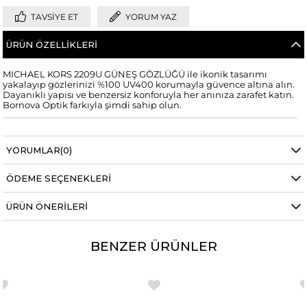
TAVSIYE ET
YORUM YAZ
ÜRÜN ÖZELLIKLERI
MICHAEL KORS 2209U GÜNEŞ GÖZLÜĞÜ ile ikonik tasarımı
yakalayıp gözlerinizi %100 UV400 korumayla güvence altına alın.
Dayanıklı yapısı ve benzersiz konforuyla her anınıza zarafet katın.
Bornova Optik farkıyla şimdi sahip olun.
YORUMLAR
(0)
ÖDEME SEÇENEKLERI
ÜRÜN ÖNERILERI
BENZER ÜRÜNLER