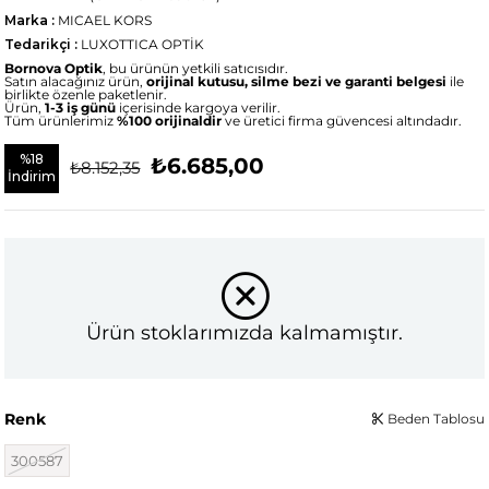
Marka
:
MICAEL KORS
Tedarikçi
:
LUXOTTICA OPTİK
Bornova Optik
, bu ürünün yetkili satıcısıdır.
Satın alacağınız ürün,
orijinal kutusu, silme bezi ve garanti belgesi
ile
birlikte özenle paketlenir.
Ürün,
1-3 iş günü
içerisinde kargoya verilir.
Tüm ürünlerimiz
%100 orijinaldir
ve üretici firma güvencesi altındadır.
%
18
₺6.685,00
₺8.152,35
İndirim
Ürün stoklarımızda kalmamıştır.
Renk
Beden Tablosu
300587