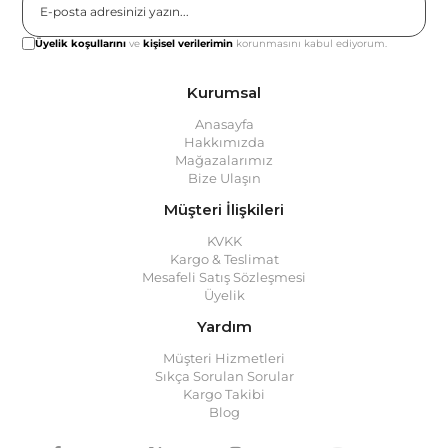
Gönder
Üyelik koşullarını
ve
kişisel verilerimin
korunmasını kabul ediyorum.
Kurumsal
Anasayfa
Hakkımızda
Mağazalarımız
Bize Ulaşın
Müşteri İlişkileri
KVKK
Kargo & Teslimat
Mesafeli Satış Sözleşmesi
Üyelik
Yardım
Müşteri Hizmetleri
Sıkça Sorulan Sorular
Kargo Takibi
Blog