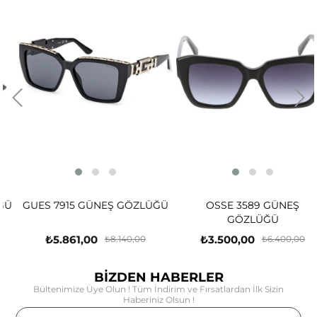
GUES 7915 GÜNEŞ GÖZLÜĞÜ
OSSE 3589 GÜNEŞ
GÖZLÜĞÜ
₺5.861,00
₺3.500,00
₺8.140,00
₺6.400,00
BİZDEN HABERLER
Bültenimize Üye Olun ! Tüm İndirim ve Fırsatlardan İlk Sizin
Haberiniz Olsun !