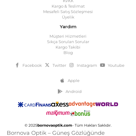
KVKK
Kargo & Teslimat
Mesafeli Satış Sözleşmesi
Üyelik
Yardım
Müşteri Hizmetleri
Sıkça Sorulan Sorular
Kargo Takibi
Blog
Facebook
Twitter
Instagram
Youtube
Apple
Android
© 2025
bornovaoptik.com
- Tüm Hakları Saklıdır.
Bornova Optik – Güneş Gözlüğünde