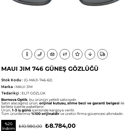
MAUI JIM 746 GÜNEŞ GÖZLÜĞÜ
Stok Kodu
(G-MAJI-746-62)
Marka
:
MAUI JİM
Tedarikçi
:
ELİT GÖZLÜK
Bornova Optik
, bu ürünün yetkili satıcısıdır.
Satın alacağınız ürün,
orijinal kutusu, silme bezi ve garanti belgesi
ile
birlikte özenle paketlenir.
Ürün,
1-3 iş günü
içerisinde kargoya verilir.
Tüm ürünlerimiz
%100 orijinaldir
ve üretici firma güvencesi altındadır.
%
20
₺8.784,00
₺10.980,00
İndirim