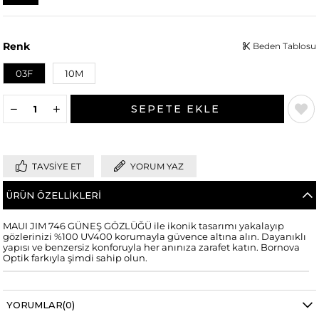
Renk
Beden Tablosu
03F
10M
TAVSIYE ET
YORUM YAZ
ÜRÜN ÖZELLIKLERI
MAUI JIM 746 GÜNEŞ GÖZLÜĞÜ ile ikonik tasarımı yakalayıp
gözlerinizi %100 UV400 korumayla güvence altına alın. Dayanıklı
yapısı ve benzersiz konforuyla her anınıza zarafet katın. Bornova
Optik farkıyla şimdi sahip olun.
YORUMLAR
(0)