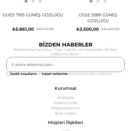
GUES 7915 GÜNEŞ GÖZLÜĞÜ
OSSE 3589 GÜNEŞ
GÖZLÜĞÜ
₺5.861,00
₺3.500,00
₺8.140,00
₺6.400,00
BİZDEN HABERLER
Bültenimize Üye Olun ! Tüm İndirim ve Fırsatlardan İlk Sizin
Haberiniz Olsun !
Gönder
Üyelik koşullarını
ve
kişisel verilerimin
korunmasını kabul ediyorum.
Kurumsal
Anasayfa
Hakkımızda
Mağazalarımız
Bize Ulaşın
Müşteri İlişkileri