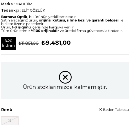
Marka
:
MAUI JİM
Tedarikçi
:
ELİT GÖZLÜK
Bornova Optik
, bu ürünün yetkili satıcısıdır.
Satın alacağınız ürün,
orijinal kutusu, silme bezi ve garanti belgesi
ile
birlikte özenle paketlenir.
Ürün,
1-3 iş günü
içerisinde kargoya verilir.
Tüm ürünlerimiz
%100 orijinaldir
ve üretici firma güvencesi altındadır.
%
20
₺9.481,00
₺11.851,00
İndirim
Ürün stoklarımızda kalmamıştır.
Renk
Beden Tablosu
11