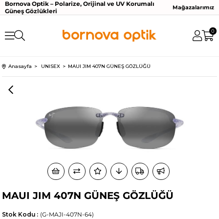
Bornova Optik – Polarize, Orijinal ve UV Korumalı
Mağazalarımız
Güneş Gözlükleri
0
Anasayfa
UNISEX
MAUI JIM 407N GÜNEŞ GÖZLÜĞÜ
MAUI JIM 407N GÜNEŞ GÖZLÜĞÜ
Stok Kodu
(G-MAJI-407N-64)