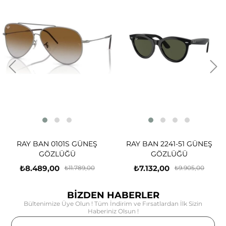
RAY BAN 0101S GÜNEŞ
RAY BAN 2241-51 GÜNEŞ
GÖZLÜĞÜ
GÖZLÜĞÜ
₺8.489,00
₺7.132,00
₺11.789,00
₺9.905,00
BİZDEN HABERLER
Bültenimize Üye Olun ! Tüm İndirim ve Fırsatlardan İlk Sizin
Haberiniz Olsun !