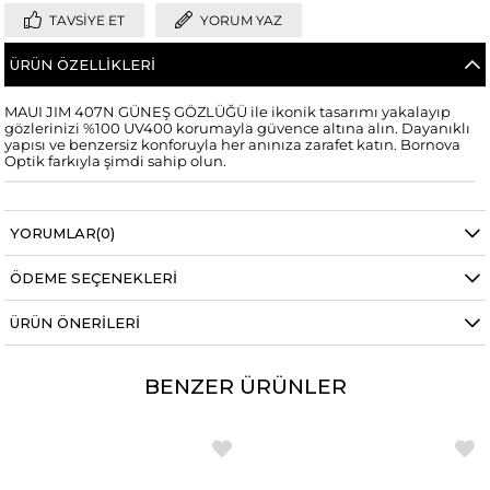
TAVSIYE ET
YORUM YAZ
ÜRÜN ÖZELLIKLERI
MAUI JIM 407N GÜNEŞ GÖZLÜĞÜ ile ikonik tasarımı yakalayıp
gözlerinizi %100 UV400 korumayla güvence altına alın. Dayanıklı
yapısı ve benzersiz konforuyla her anınıza zarafet katın. Bornova
Optik farkıyla şimdi sahip olun.
YORUMLAR
(0)
ÖDEME SEÇENEKLERI
ÜRÜN ÖNERILERI
BENZER ÜRÜNLER