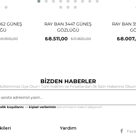
-62 GÜNEŞ
RAY BAN 3447 GÜNEŞ
RAY BAN 3
ĞÜ
GÖZLÜĞÜ
G
₺8.511,00
₺8.007
₺9.905,00
₺11.820,00
BİZDEN HABERLER
Bültenimize Üye Olun ! Tüm İndirim ve Fırsatlardan İlk Sizin Haberiniz Olsun 
Gönd
elik koşullarını
ve
kişisel verilerimin
korunmasını kabul ediyorum.
kileri
Yardım
Fac