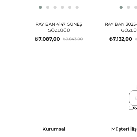
RAY BAN 4147 GÜNEŞ
RAY BAN 3025
GÖZLÜĞÜ
GÖZLÜ
₺7.087,00
₺7.132,00
₺9.843,00
Üy
Kurumsal
Müşteri İliş