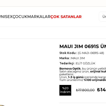
UNISEX
ÇOCUK
MARKALAR
ÇOK SATANLAR
MAUI JIM 0691S 
Stok Kodu
(G-MAJI-0691S-48)
Marka
:
MAUI JIM
Tedarikçi
:
ELİT GÖZLÜK
Bornova Optik
, bu ürünün yetkili 
Satın alacağınız ürün,
orijinal ku
paketlenir.
Ürün,
1-3 iş günü
içerisinde kargo
Tüm ürünlerimiz
%100 orijinaldi
%
20
₺14
₺17.800,00
İndirim