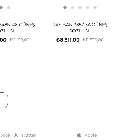
548N-48 GÜNEŞ
RAY BAN 3857 54 GÜNEŞ
ÖZLÜĞÜ
GÖZLÜĞÜ
,00
₺8.511,00
₺11.120,00
₺11.820,00
!
er
ebook
Twitter
Apple