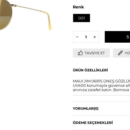
Renk
001
TAVSIYE ET
YO
ÜRÜN ÖZELLIKLERI
MAUI JIM 0691S ÜNEŞ GÖZLÜĞÜ 
UV400 korumayla güvence altın
anınıza zarafet katın. Bornova 
YORUMLAR
(0)
ÖDEME SEÇENEKLERI