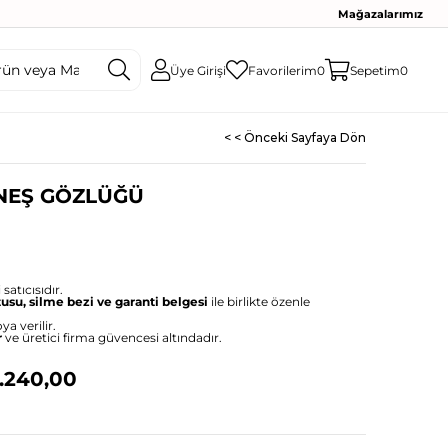
Mağazalarımız
Üye Girişi
Favorilerim
0
Sepetim
0
< < Önceki Sayfaya Dön
ÜNEŞ GÖZLÜĞÜ
satıcısıdır.
tusu, silme bezi ve garanti belgesi
ile birlikte özenle
ya verilir.
r
ve üretici firma güvencesi altındadır.
.240,00