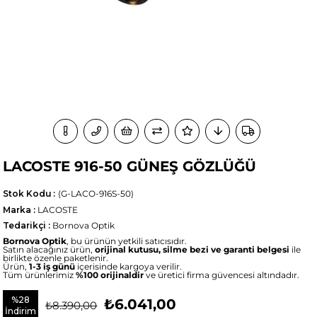
LACOSTE 916-50 GÜNEŞ GÖZLÜĞÜ
Stok Kodu
(G-LACO-916S-50)
Marka
:
LACOSTE
Tedarikçi
:
Bornova Optik
Bornova Optik
, bu ürünün yetkili satıcısıdır.
Satın alacağınız ürün,
orijinal kutusu, silme bezi ve garanti belgesi
ile
birlikte özenle paketlenir.
Ürün,
1-3 iş günü
içerisinde kargoya verilir.
Tüm ürünlerimiz
%100 orijinaldir
ve üretici firma güvencesi altındadır.
%
28
₺6.041,00
₺8.390,00
İndirim