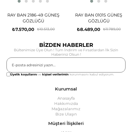
RAY BAN 2186-49 GÜNEŞ
RAY BAN 0101S GÜNEŞ
GÖZLÜĞÜ
GÖZLÜĞÜ
₺7.570,00
₺8.489,00
₺10.513,00
₺11.789,00
BİZDEN HABERLER
Bültenimize Üye Olun ! Tüm İndirim ve Fırsatlardan İlk Sizin
Haberiniz Olsun !
Gönder
Üyelik koşullarını
ve
kişisel verilerimin
korunmasını kabul ediyorum.
Kurumsal
Anasayfa
Hakkımızda
Mağazalarımız
Bize Ulaşın
Müşteri İlişkileri