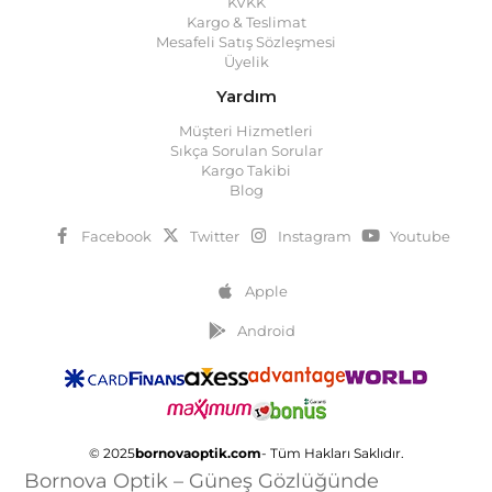
KVKK
Kargo & Teslimat
Mesafeli Satış Sözleşmesi
Üyelik
Yardım
Müşteri Hizmetleri
Sıkça Sorulan Sorular
Kargo Takibi
Blog
Facebook
Twitter
Instagram
Youtube
Apple
Android
© 2025
bornovaoptik.com
- Tüm Hakları Saklıdır.
Bornova Optik – Güneş Gözlüğünde