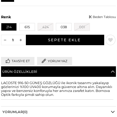
Renk
Beden Tablosu
214
615
424
038
001
TAVSIYE ET
YORUM YAZ
ÜRÜN ÖZELLIKLERI
LACOSTE 916-50 GÜNEŞ GÖZLÜĞÜ ile ikonik tasarımı yakalayıp
gözlerinizi %100 UV400 korumayla güvence altına alın. Dayanıklı
yapısı ve benzersiz konforuyla her anınıza zarafet katın. Bornova
Optik farkıyla şimdi sahip olun.
YORUMLAR
(0)