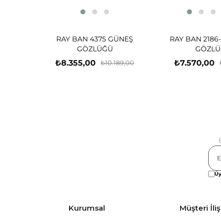
RAY BAN 4375 GÜNEŞ
RAY BAN 2186
GÖZLÜĞÜ
GÖZLÜ
₺8.355,00
₺7.570,00
₺10.189,00
Üy
Kurumsal
Müşteri İliş