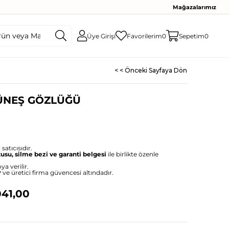
Mağazalarımız
Üye Girişi
Favorilerim
0
Sepetim
0
< < Önceki Sayfaya Dön
GÜNEŞ GÖZLÜĞÜ
satıcısıdır.
tusu, silme bezi ve garanti belgesi
ile birlikte özenle
ya verilir.
r
ve üretici firma güvencesi altındadır.
041,00