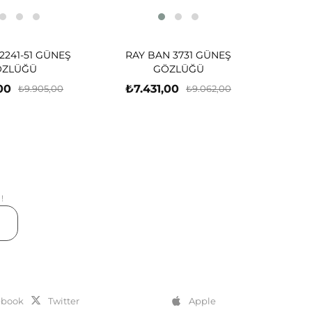
2241-51 GÜNEŞ
RAY BAN 3731 GÜNEŞ
ÖZLÜĞÜ
GÖZLÜĞÜ
00
₺7.431,00
₺9.905,00
₺9.062,00
!
er
ebook
Twitter
Apple