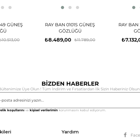
-49 GÜNEŞ
RAY BAN 0101S GÜNEŞ
RAY BAN 
ĞÜ
GÖZLÜĞÜ
G
₺8.489,00
₺7.132,
₺10.513,00
₺11.789,00
BİZDEN HABERLER
Bültenimize Üye Olun ! Tüm İndirim ve Fırsatlardan İlk Sizin Haberiniz Olsun 
Gönd
elik koşullarını
ve
kişisel verilerimin
korunmasını kabul ediyorum.
kileri
Yardım
Fac