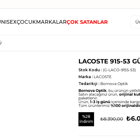
UNISEX
ÇOCUK
MARKALAR
ÇOK SATANLAR
Ü
LACOSTE 915-53 
Stok Kodu
(G-LACO-915S-53)
Marka
:
LACOSTE
Tedarikçi
:
Bornova Optik
Bornova Optik
, bu ürünün yetkili 
Satın alacağınız ürün,
orijinal ku
paketlenir.
Ürün,
1-3 iş günü
içerisinde kargo
Tüm ürünlerimiz
%100 orijinaldi
%
28
₺6.
₺8.390,00
İndirim