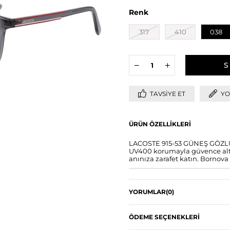
Renk
317
410
038
TAVSIYE ET
YO
ÜRÜN ÖZELLIKLERI
LACOSTE 915-53 GÜNEŞ GÖZLÜĞÜ
UV400 korumayla güvence altın
anınıza zarafet katın. Bornova 
YORUMLAR
(0)
ÖDEME SEÇENEKLERI