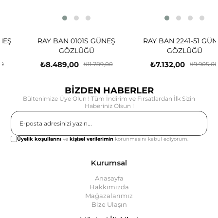
RAY BAN 0101S GÜNEŞ
RAY BAN 2241-51 GÜNEŞ
GÖZLÜĞÜ
GÖZLÜĞÜ
₺8.489,00
₺7.132,00
₺11.789,00
₺9.905,00
BİZDEN HABERLER
Bültenimize Üye Olun ! Tüm İndirim ve Fırsatlardan İlk Sizin
Haberiniz Olsun !
Gönder
Üyelik koşullarını
ve
kişisel verilerimin
korunmasını kabul ediyorum.
Kurumsal
Anasayfa
Hakkımızda
Mağazalarımız
Bize Ulaşın