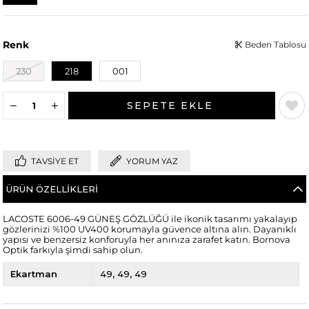
Renk
Beden Tablosu
230
218
001
TAVSIYE ET
YORUM YAZ
ÜRÜN ÖZELLIKLERI
LACOSTE 6006-49 GÜNEŞ GÖZLÜĞÜ ile ikonik tasarımı yakalayıp
gözlerinizi %100 UV400 korumayla güvence altına alın. Dayanıklı
yapısı ve benzersiz konforuyla her anınıza zarafet katın. Bornova
Optik farkıyla şimdi sahip olun.
Ekartman
49
49
49