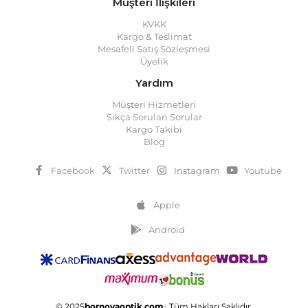
Müşteri İlişkileri
KVKK
Kargo & Teslimat
Mesafeli Satış Sözleşmesi
Üyelik
Yardım
Müşteri Hizmetleri
Sıkça Sorulan Sorular
Kargo Takibi
Blog
Facebook
Twitter
Instagram
Youtube
Apple
Android
© 2025
bornovaoptik.com
- Tüm Hakları Saklıdır.