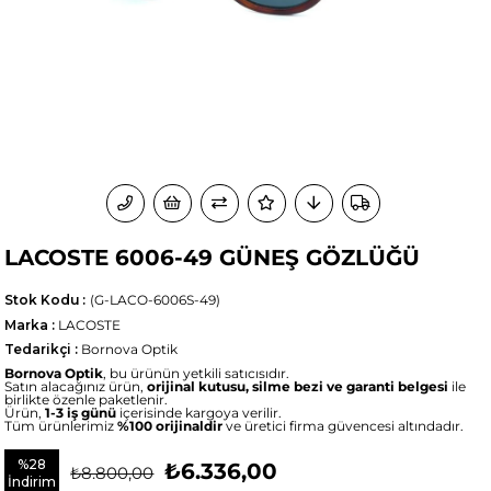
LACOSTE 6006-49 GÜNEŞ GÖZLÜĞÜ
Stok Kodu
(G-LACO-6006S-49)
Marka
:
LACOSTE
Tedarikçi
:
Bornova Optik
Bornova Optik
, bu ürünün yetkili satıcısıdır.
Satın alacağınız ürün,
orijinal kutusu, silme bezi ve garanti belgesi
ile
birlikte özenle paketlenir.
Ürün,
1-3 iş günü
içerisinde kargoya verilir.
Tüm ürünlerimiz
%100 orijinaldir
ve üretici firma güvencesi altındadır.
%
28
₺6.336,00
₺8.800,00
İndirim