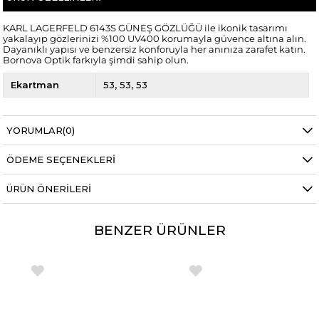
KARL LAGERFELD 6143S GÜNEŞ GÖZLÜĞÜ ile ikonik tasarımı
yakalayıp gözlerinizi %100 UV400 korumayla güvence altına alın.
Dayanıklı yapısı ve benzersiz konforuyla her anınıza zarafet katın.
Bornova Optik farkıyla şimdi sahip olun.
Ekartman
53
53
53
YORUMLAR
(0)
ÖDEME SEÇENEKLERI
ÜRÜN ÖNERILERI
BENZER ÜRÜNLER