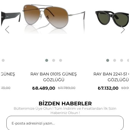
RAY BAN 0101S GÜNEŞ
RAY BAN 2241-51 GÜNEŞ
GÖZLÜĞÜ
GÖZLÜĞÜ
₺8.489,00
₺7.132,00
₺11.789,00
₺9.905,00
BİZDEN HABERLER
Bültenimize Üye Olun ! Tüm İndirim ve Fırsatlardan İlk Sizin
Haberiniz Olsun !
Gönder