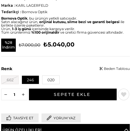
Marka
:
KARL LAGERFELD
Tedarikçi
:
Bornova Optik
Bornova Optik
, bu ürünün yetkili satıcısıdır.
Satın alacağınız ürün,
orijinal kutusu, silme bezi ve garanti belgesi
ile
birlikte özenle paketlenir.
Ürün,
1-3 iş günü
içerisinde kargoya verilir.
Tüm ürünlerimiz
%100 orijinaldir
ve üretici firma güvencesi altındadır.
%
28
₺5.040,00
₺7.000,00
İndirim
Renk
Beden Tablosu
662
246
020
TAVSIYE ET
YORUM YAZ
ÜRÜN ÖZELLIKLERI