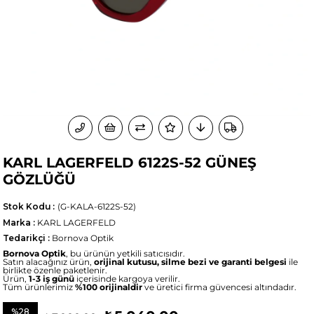
KARL LAGERFELD 6122S-52 GÜNEŞ
GÖZLÜĞÜ
Stok Kodu
(G-KALA-6122S-52)
Marka
:
KARL LAGERFELD
Tedarikçi
:
Bornova Optik
Bornova Optik
, bu ürünün yetkili satıcısıdır.
Satın alacağınız ürün,
orijinal kutusu, silme bezi ve garanti belgesi
ile
birlikte özenle paketlenir.
Ürün,
1-3 iş günü
içerisinde kargoya verilir.
Tüm ürünlerimiz
%100 orijinaldir
ve üretici firma güvencesi altındadır.
%
28