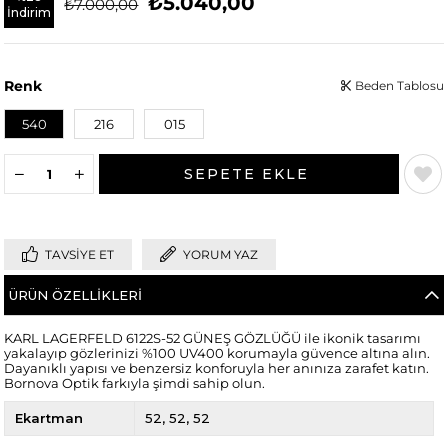
₺5.040,00
₺7.000,00
İndirim
Renk
Beden Tablosu
540
216
015
TAVSIYE ET
YORUM YAZ
ÜRÜN ÖZELLIKLERI
KARL LAGERFELD 6122S-52 GÜNEŞ GÖZLÜĞÜ ile ikonik tasarımı
yakalayıp gözlerinizi %100 UV400 korumayla güvence altına alın.
Dayanıklı yapısı ve benzersiz konforuyla her anınıza zarafet katın.
Bornova Optik farkıyla şimdi sahip olun.
Ekartman
52
52
52