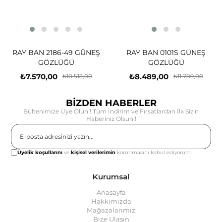
RAY BAN 2186-49 GÜNEŞ
RAY BAN 0101S GÜNEŞ
GÖZLÜĞÜ
GÖZLÜĞÜ
₺7.570,00
₺8.489,00
₺10.513,00
₺11.789,00
BİZDEN HABERLER
Bültenimize Üye Olun ! Tüm İndirim ve Fırsatlardan İlk Sizin
Haberiniz Olsun !
Gönder
Üyelik koşullarını
ve
kişisel verilerimin
korunmasını kabul ediyorum.
Kurumsal
Anasayfa
Hakkımızda
Mağazalarımız
Bize Ulaşın